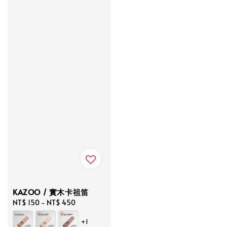
KAZOO / 實木卡祖笛
Regular
NT$ 150
-
NT$ 450
price
+1