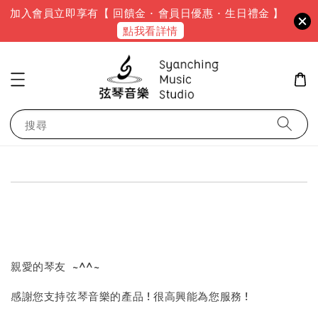
加入會員立即享有【 回饋金 · 會員日優惠 · 生日禮金 】
點我看詳情
搜尋
親愛的琴友 ~^^~
感謝您支持弦琴音樂的產品 ! 很高興能為您服務 !