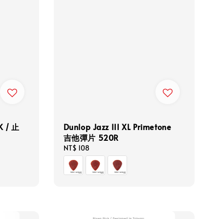
K / 止
Dunlop Jazz III XL Primetone
吉他彈片 520R
Regular
NT$ 108
price