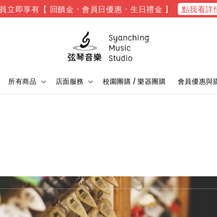
點我看詳
員立即享有【 回饋金 · 會員日優惠 · 生日禮金 】
所有商品
店面服務
校園團購 / 樂器團購
會員優惠與