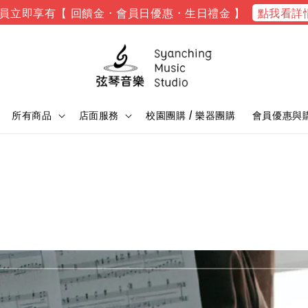
點我看詳
員立即享有【 回饋金 · 會員日優惠 · 生日禮金 】
所有商品
店面服務
校園團購 / 樂器團購
會員優惠與