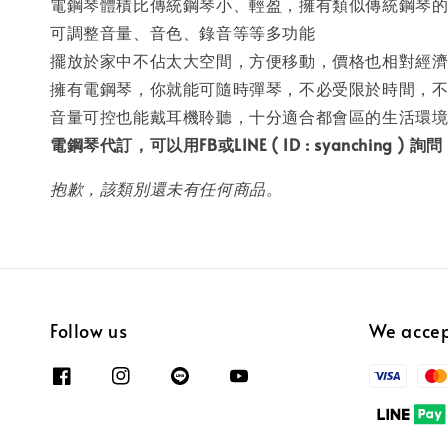
電鋼琴體積比傳統鋼琴小、輕盈，擁有類似傳統鋼琴
可調整音量、音色、錄音等等多功能
擺放於家中不佔太大空間，方便移動，價格也相對經濟
擁有電鋼琴，你就能可隨時彈琴，不必受限於時間，
音量可控也能戴耳機聆聽，十分適合都會區的生活環境 
電鋼琴代訂，可以用FB或LINE ( ID : syanching ) 詢問
抱歉，該類別還未有任何商品。
Follow us
We acce