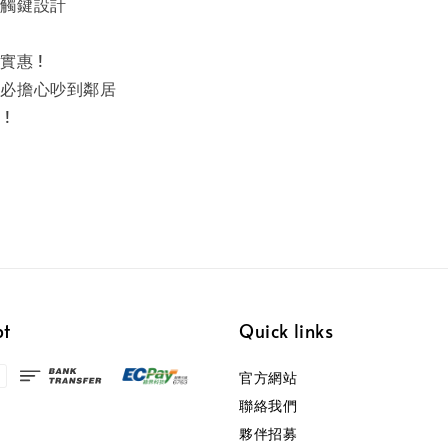
的觸鍵設計
實惠 !
不必擔心吵到鄰居
!
pt
Quick links
官方網站
聯絡我們
夥伴招募