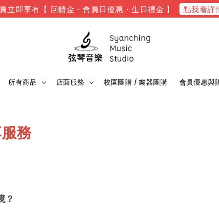
點我看詳
員立即享有【 回饋金 · 會員日優惠 · 生日禮金 】
所有商品
店面服務
校園團購 / 樂器團購
會員優惠與
享服務
？
境？