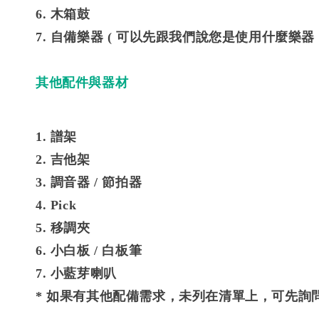
6. 木箱鼓
7. 自備樂器 (
可以先跟我們說您是使用什麼樂器 
其他配件與器材
1. 譜架
2. 吉他架
3. 調音器 / 節拍器
4. Pick
5. 移調夾
6. 小白板 / 白板筆
7. 小藍芽喇叭
* 如果有其他配備需求，未列在清單上，可先詢