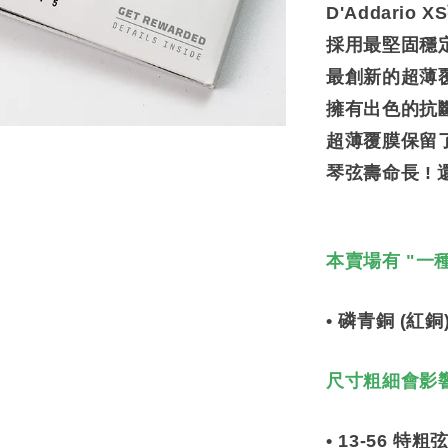
D'Addario 
採用最堅固穩
最創新的超薄
擁有出色的抗
超薄覆膜保留
琴弦壽命長 !
本賣場有 "一
• 磷青銅 (紅銅
尺寸粗細會影
• 13-56 特粗