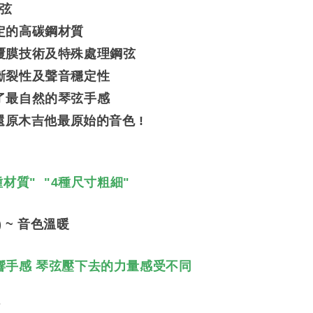
XS弦
定的高碳鋼材質
覆膜技術及特殊處理鋼弦
斷裂性及聲音穩定性
了最自然的琴弦手感
 還原木吉他最原始的音色 !
種材質" "4種尺寸粗細"
) ~ 音色溫暖
響手感 琴弦壓下去的力量感受不同
弦