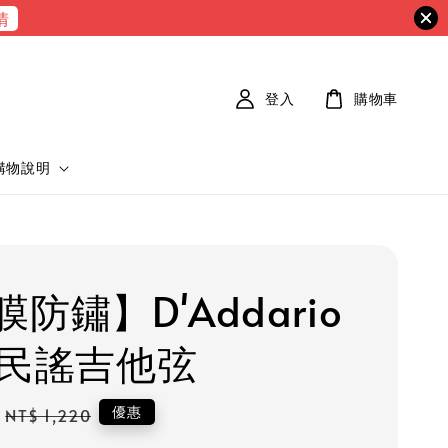
情
登入
購物車
購物說明
防鏽】D'Addario
S 民謠吉他弦
Regular
優惠
NT$ 1,220
price