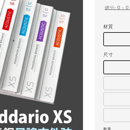
總分:
0
-
0
材質
尺寸
數量