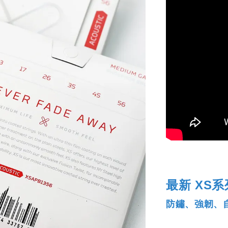
最新 XS
防鏽、強韌、自