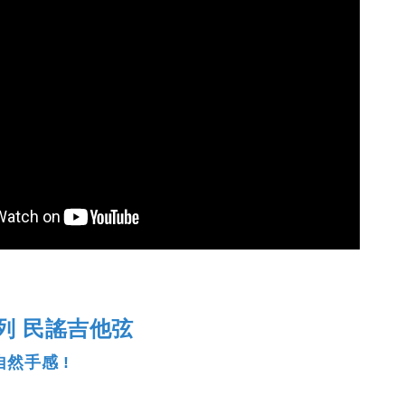
系列 民謠吉他弦
然手感 !