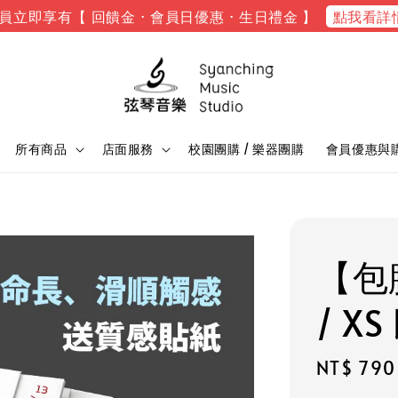
點我看詳
員立即享有【 回饋金 · 會員日優惠 · 生日禮金 】
所有商品
店面服務
校園團購 / 樂器團購
會員優惠與
【包膜
/ X
Sale
NT$ 790
price