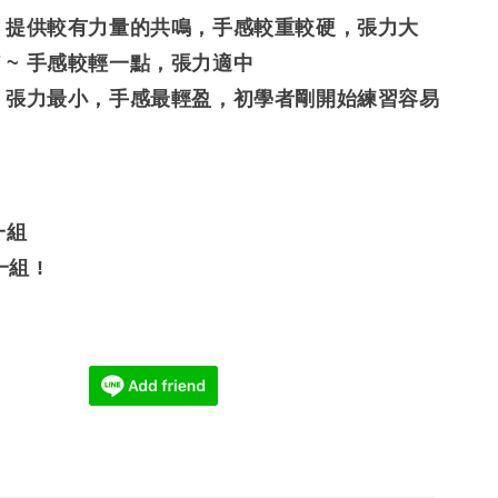
 粗弦 ~ 提供較有力量的共鳴，手感較重較硬，張力大
中等弦 ~ 手感較輕一點，張力適中
細弦 ~ 張力最小，手感最輕盈，初學者剛開始練習容易
!
一組
組 !