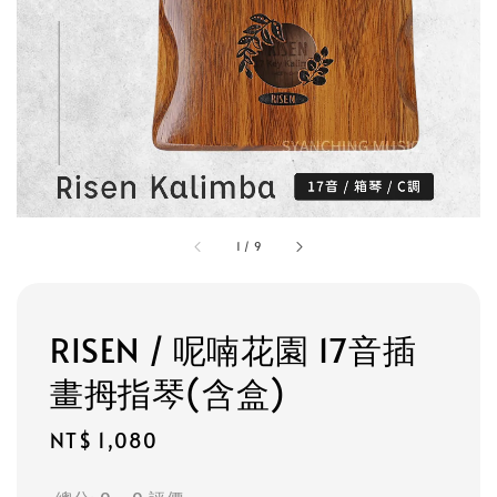
1
/
9
RISEN / 呢喃花園 17音插
畫拇指琴(含盒)
Regular
NT$ 1,080
price