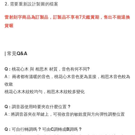
2. 需要重新設計製圖的檔案
雷射刻字商品為訂製品，訂製品不享有7天鑑賞期，售出不能退換
貨喔
| 常見Q&A
Q : 桃花心木 與 相思木 材質，音色有何不同?
A :  兩者都有溫暖的音色，桃花心木音色更為直接，相思木音色較為
收斂
桃花心木木紋較均勻，相思木木紋較多變化
Q : 調音器使用時要夾在什麼位置 ?
A : 將調音器夾在琴鍵上，可視收音的敏銳度與方向彈性調整位置
Q : 可自行轉調嗎 ? 可由C調轉成B調嗎 ?