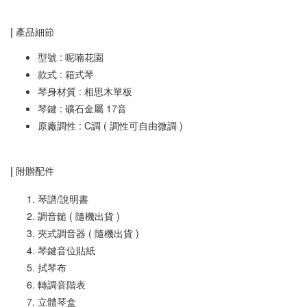
| 產品細節
型號 : 呢喃花園
款式 : 箱式琴
琴身材質 : 相思木單板
琴鍵 : 礦石金屬 17音
原廠調性 : C調 ( 調性可自由微調 )
| 附贈配件
琴譜/說明書
調音鎚 ( 隨機出貨 )
夾式調音器 ( 隨機出貨 )
琴鍵音位貼紙
拭琴布
轉調音階表
立體琴盒