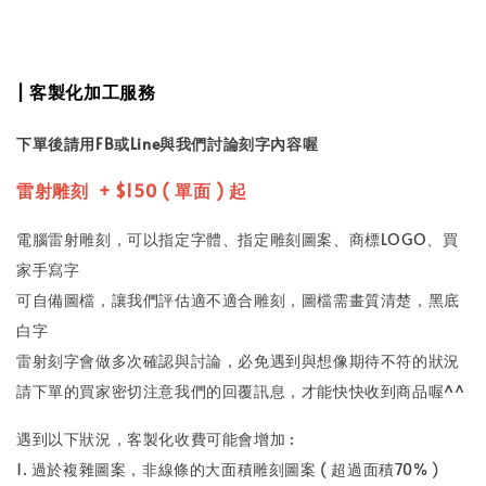
| 客製化加工服務
下單後請用FB或Line與我們討論刻字內容喔
雷射雕刻 + $150 ( 單面 ) 起
電腦雷射雕刻，可以指定字體、指定雕刻圖案、商標LOGO、買
家手寫字
可自備圖檔，讓我們評估適不適合雕刻，圖檔需畫質清楚，黑底
白字
雷射刻字會做多次確認與討論，必免遇到與想像期待不符的狀況
請下單的買家密切注意我們的回覆訊息，才能快快收到商品喔^^
遇到以下狀況，客製化收費可能會增加 :
1. 過於複雜圖案，非線條的大面積雕刻圖案 ( 超過面積70% )