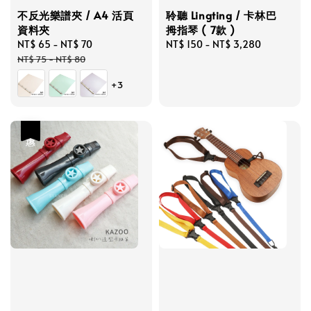
不反光樂譜夾 / A4 活頁
聆聽 Lingting / 卡林巴
資料夾
拇指琴 ( 7款 )
Sale
NT$ 65
-
NT$ 70
Regular
Regular
NT$ 150
-
NT$ 3,280
price
price
price
NT$ 75
-
NT$ 80
+3
優惠