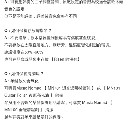
A : 可視想彈奏的曲子調整音調，原廠設定的音階為較適合該款木頭
音色的設定
但不是不能調整，調整後音色會略有不同
Q : 如何保養存放拇指琴 ?
A : 不要撞擊，原木樂器撞到後容易有傷痕甚至破裂。
不要存放在太陽直射地方、廁所旁、溫濕度變化劇烈的環境。
建議濕度在50%~60%
也可在琴盒或琴袋中存放 【Risen 除濕包】
Q : 如何保養清潔嗎 ?
A : 琴鍵放久會氧化
可購買Music Nomad 【 MN701 迴光返照拭銀乳 】 或 【 MN101 
Guitar Polish 復原亮光油 】 除鏽
琴身用不含蠟的樂器保養用品清潔，可購買 Music Nomad 【 
MN100 全能清潔劑 】 清潔
越常彈奏對琴來說是最好的保養~