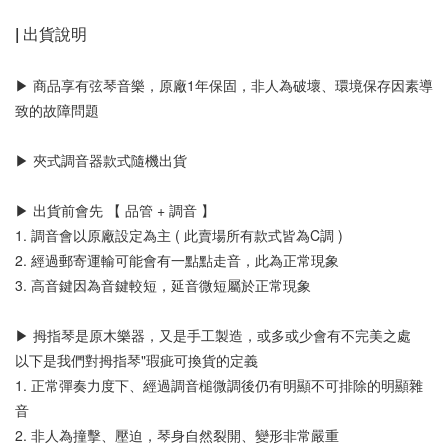
| 出貨說明
▶ 商品享有弦琴音樂，原廠1年保固，非人為破壞、環境保存因素導
致的故障問題
▶ 夾式調音器款式隨機出貨
▶ 出貨前會先 【 品管 + 調音 】
1. 調音會以原廠設定為主 ( 此賣場所有款式皆為C調 )
2. 經過郵寄運輸可能會有一點點走音，此為正常現象
3. 高音鍵因為音鍵較短，延音微短屬於正常現象
▶ 拇指琴是原木樂器，又是手工製造，或多或少會有不完美之處
以下是我們對拇指琴"瑕疵可換貨的定義
1. 正常彈奏力度下、經過調音槌微調後仍有明顯不可排除的明顯雜
音
2. 非人為撞擊、壓迫，琴身自然裂開、變形非常嚴重