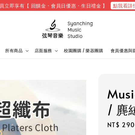
點我看詳
員立即享有【 回饋金 · 會員日優惠 · 生日禮金 】
所有商品
店面服務
校園團購 / 樂器團購
會員優惠與
Musi
/ 
Regular
NT$ 290
price