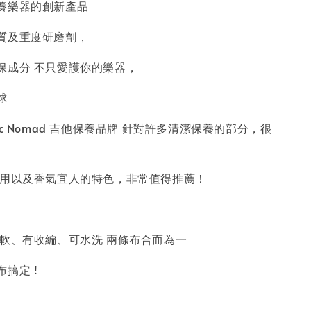
養樂器的創新產品
質及重度研磨劑，
保成分 不只愛護你的樂器，
球
ic Nomad 吉他保養品牌 針對許多清潔保養的部分，很
用以及香氣宜人的特色，非常值得推薦！
柔軟、有收編、可水洗 兩條布合而為一
搞定 !