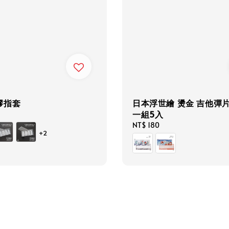
膠指套
日本浮世繪 燙金 吉他彈片
一組5入
Regular
NT$ 180
+2
price