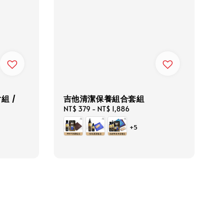
組 /
吉他清潔保養組合套組
Regular
NT$ 379
-
NT$ 1,886
price
+5