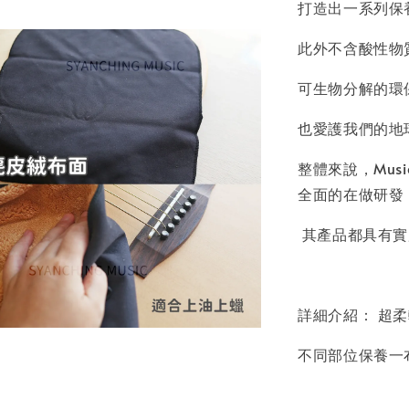
打造出一系列保
此外不含酸性物
可生物分解的環
也愛護我們的地
整體來說，Mus
全面的在做研發
其產品都具有實
詳細介紹： 超
不同部位保養一布