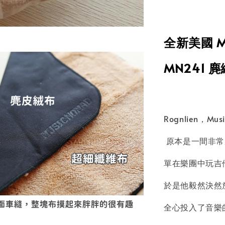
全新美國 Mu
MN241 
Rognlien，Mu
原本是一間非常
單在樂團中玩吉
於是他毅然決然
全心投入了音樂