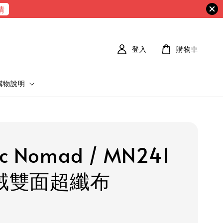
情
登入
購物車
購物說明
c Nomad / MN241
麂絨雙面超纖布