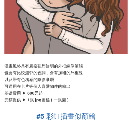
漫畫風格具有風格強烈鮮明的外框線條筆觸
也會有比較濃郁的色調，會有加粗的外框線
以及帶有色塊感的陰影漸層
可運用在卡片等個人喜愛物件的輸出
基礎費用 ▶ 600元起
完稿提供 ▶ 1張 jpg圖檔 ( 一張圖 )
#5 彩虹插畫似顏繪