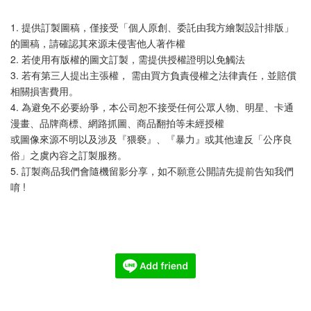
1. 提供訂製圖稿，僅接受「個人原創、委託由我方繪製設計排版」
的圖稿，請確認其來源未侵害他人著作權
2. 若使用有版權的圖文訂製，需提供授權證明以免觸法
3. 若有第三人提出主張權， 需由買方負責侵權之法律責任，並賠償
相關損害費用。
4. 為避免不必要紛爭，本公司恕不接受任何公眾人物、明星、卡通
漫畫、品牌商標、網路抓圖、商品翻拍等未經授權
或圖像來源不明以及涉及『猥褻』、『暴力』或其他違反「公序良
俗」之虞內容之訂製服務。
5. 訂製商品我們會隨機留影分享，如不願意公開請先提前告知我們
唷 !