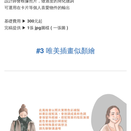
設計師會根據照片，做適度的簡化微調
可運用在卡片等個人喜愛物件的輸出
基礎費用 ▶ 300元起
完稿提供 ▶ 1張 jpg圖檔 ( 一張圖 )
#3 唯美插畫似顏繪