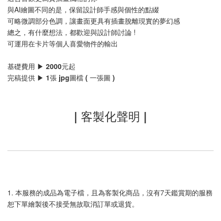
與AI繪圖不同的是，保留設計師手感與個性的點綴
可略微調部分色調，讓畫面更具有插畫脫離現實的夢幻感
總之，有什麼想法，都歡迎與設計師討論 !
可運用在卡片等個人喜愛物件的輸出
基礎費用 ▶ 2000元起
完稿提供 ▶ 1張 jpg圖檔 ( 一張圖 )
| 客製化聲明 |
1. 本服務的成品為電子檔，且為客製化商品，沒有7天鑑賞期的服務
恕下單繪製後不接受無故取消訂單或退貨。