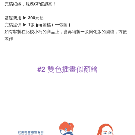
完稿細緻，服務CP值超高 !
基礎費用 ▶ 300元起
完稿提供 ▶ 1張 jpg圖檔 ( 一張圖 )
如有客製在比較小巧的商品上，會再繪製一張簡化版的圖檔，方便
製作
#2 雙色插畫似顏繪