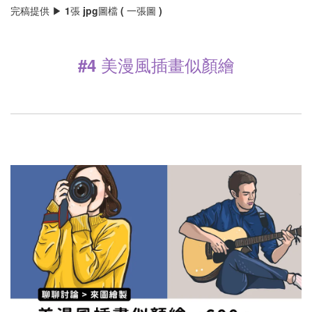
完稿提供 ▶ 1張 jpg圖檔 ( 一張圖 )
#4 美漫風插畫似顏繪