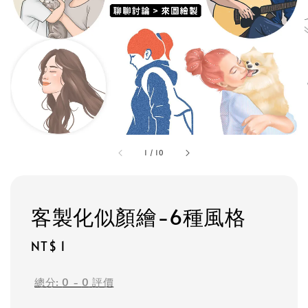
1
/
10
客製化似顏繪-6種風格
Regular
NT$ 1
price
總分:
0
-
0
評價