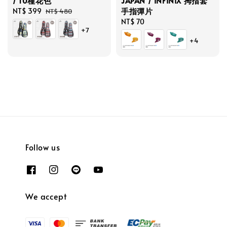
/ 10種花色
JAPAN / INFINIX 拇指套
手指彈片
Sale
NT$ 399
Regular
NT$ 480
price
price
Regular
NT$ 70
+7
price
+4
Follow us
We accept