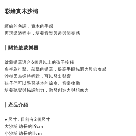
彩繪實木沙槌
繽紛的色調，實木的手感
再玩樂過程中，培養音樂興趣與節奏感
| 關於啟蒙樂器
啟蒙樂器適合6個月以上的孩子接觸
多半為打擊、敲擊的樂器，提高手眼協調力與節奏感
沙槌因為握持輕鬆，可以發出聲響
孩子們可以學習基本的節奏、音樂律動
培養聽覺與協調能力，激發創造力與想像力
| 產品介紹
● 尺寸 : 目前有2個尺寸
大沙槌 總長約19cm
小沙槌 總長約11cm