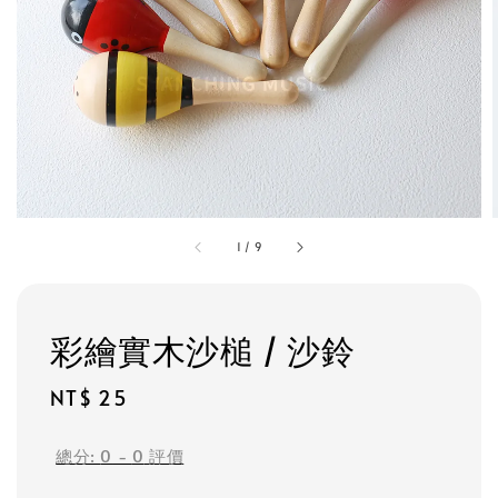
1
/
9
彩繪實木沙槌 / 沙鈴
Regular
NT$ 25
price
總分:
0
-
0
評價