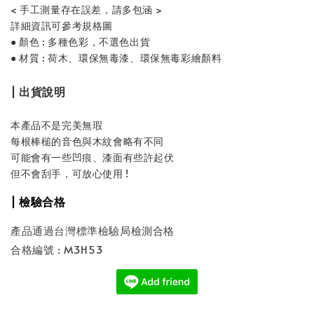
< 手工測量存在誤差，請多包涵 >
詳細資訊可參考規格圖
● 顏色 : 多種色彩，不選色出貨
● 材質 : 荷木、環保無毒漆、環保無毒彩繪顏料
| 出貨說明
本產品不是完美無瑕
每根棒槌的音色與木紋會略有不同
可能會有一些凹痕、漆面有些許起伏
但不會刮手，可放心使用 !
| 檢驗合格
產品通過台灣標準檢驗局檢測合格
合格編號 : M3H53