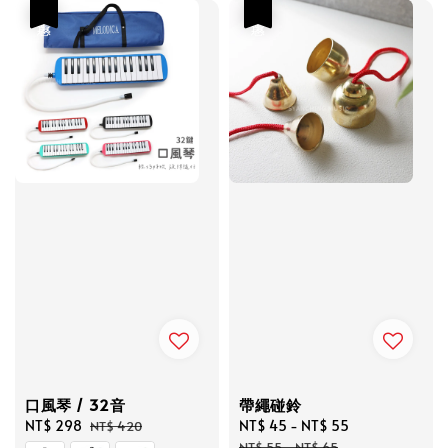
優惠
優惠
口風琴 / 32音
帶繩碰鈴
Sale
NT$ 298
Regular
Sale
NT$ 45
-
NT$ 55
Regular
NT$ 420
price
price
price
price
NT$ 55
-
NT$ 65