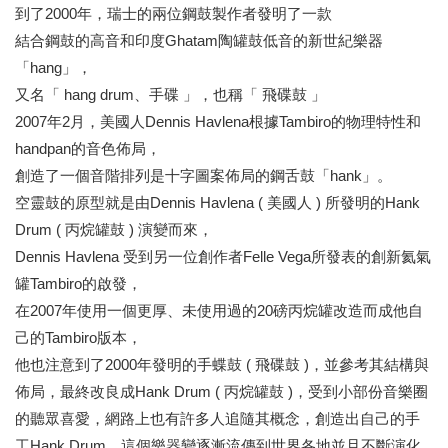
到了2000年，瑞士的兩位鋼鼓製作者發明了一款
結合鋼鼓的高音和印度Ghatam陶罐鼓低音的新世紀樂器
「hang」，
又名「 hang drum、手碟 」，也稱「 飛碟鼓 」
2007年2月，美國人Dennis Havlena根據Tambiro的物理特性和
handpan的音色佈局，
創造了一個音階排列是十字圖案佈局的鋼舌鼓「hank」。
空靈鼓的原型就是由Dennis Havlena ( 美國人 ) 所發明的Hank
Drum ( 丙烷罐鼓 ) 演變而來，
Dennis Havlena 受到另一位創作者Felle Vega所發表的創新氦氣
罐Tambiro的啟發，
在2007年使用一個更厚、未使用過的20磅丙烷罐改造而成他自
己的Tambiro版本，
他也注意到了2000年發明的手蝶鼓 ( 飛碟鼓 )，並參考其結構與
佈局，最終改良成Hank Drum ( 丙烷罐鼓 )，受到小部份音樂圈
的聽眾喜愛，網路上也有許多人追隨其概念，創造出自己的手
工Hank Drum，這個樂器變逐漸流傳到世界各地並且不斷演化