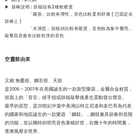
▶ 鼓棒說明 : 鼓槌頭有2種軟硬度
「圓形」比較有彈性，音色比較柔和舒展 ( 已固定在
鼓棒上 )
「水滴型」鼓槌頭比較有硬度，音色較為集中響亮，
敲擊高音會有比較乾淨的音色
空靈鼓由來
又稱 無憂鼓、鋼舌鼓、天鼓
是2006 ~ 2007年在美國誕生的一款新型樂器，金屬合金材質，
鼓面上的「音舌」經手指或鼓槌敲擊後產生震動發出聲音。
最早的原型，是20世紀中葉中美洲以特立尼達和多巴哥為代表
的國家和地區誕生的一款樂器 「鋼鼓」，鋼鼓兼具節奏和音階
的功能，並以獨特的明亮音色著稱於世，在幾十年的時間裏，
逐漸風靡全世界。