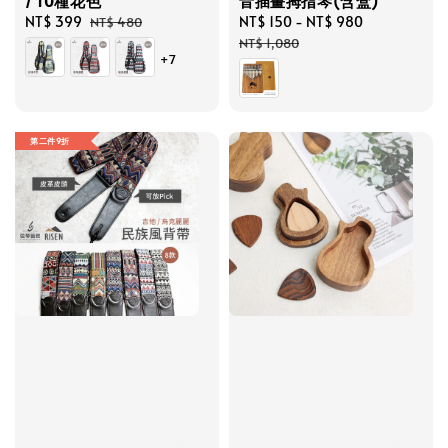
/ 10種花色
音插畫拇指琴(含盒)
Sale
NT$ 399
Regular
Sale
NT$ 150
-
NT$ 980
Regular
NT$ 480
price
price
price
price
NT$ 1,080
+7
第二件9折