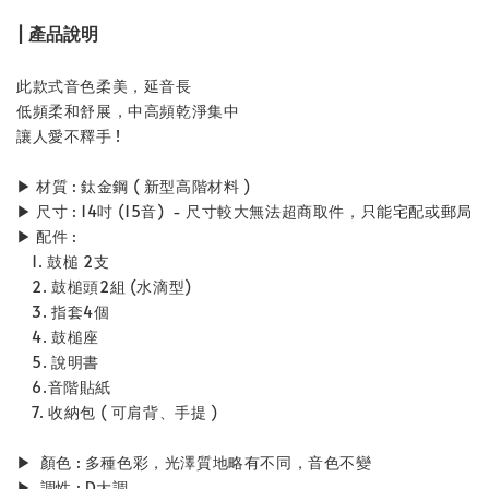
| 產品說明
此款式音色柔美，延音長
低頻柔和舒展，中高頻乾淨集中
讓人愛不釋手 !
▶ 材質 : 鈦金鋼 ( 新型高階材料 )
▶ 尺寸 : 14吋 (15音) - 尺寸較大無法超商取件，只能宅配或郵局
▶ 配件 :
1. 鼓槌 2支
2. 鼓槌頭2組 (水滴型)
3. 指套4個
4. 鼓槌座
5. 說明書
6.音階貼紙
7. 收納包 ( 可肩背、手提 )
▶ 顏色 : 多種色彩，光澤質地略有不同，音色不變
▶ 調性 : D大調