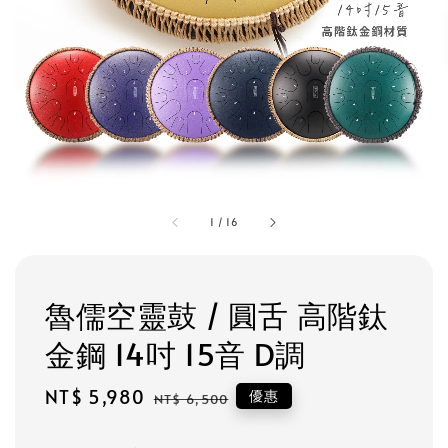
1
/
16
魯儒空靈鼓 / 圓舌 高階鈦
金鋼 14吋 15音 D調
Sale
NT$ 5,980
Regular
優惠
NT$ 6,500
price
price