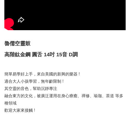
魯儒空靈鼓
高階鈦金鋼 圓舌 14吋 15音 D調
簡單易學好上手，來自美國的新興的樂器 !  
適合大人小孩學習，無年齡限制 ! 
其空靈的音色，幫助沉靜專注
融合東方的文化，被廣泛運用在身心療癒、禪修、瑜珈、茶道 等多
種領域
歡迎大家來接觸 ! 