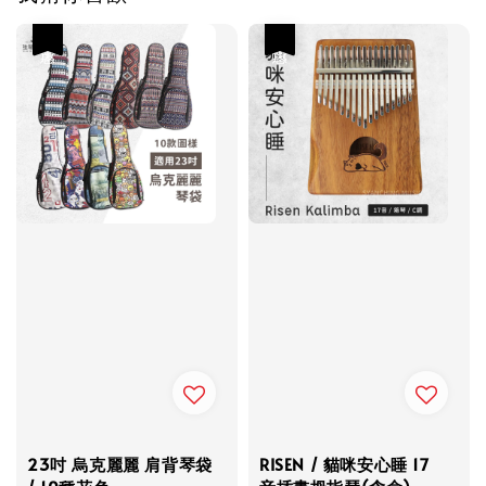
優惠
優惠
23吋 烏克麗麗 肩背琴袋
RISEN / 貓咪安心睡 17