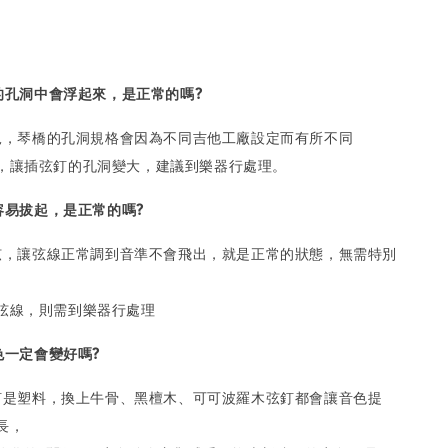
橋的孔洞中會浮起來，是正常的嗎?
的狀況，琴橋的孔洞規格會因為不同吉他工廠設定而有所不同
，讓插弦釘的孔洞變大，建議到樂器行處理。
很容易拔起，是正常的嗎?
固定弦，讓弦線正常調到音準不會飛出，就是正常的狀態，無需特別
弦線，則需到樂器行處理
音色一定會變好嗎?
的弦釘是塑料，換上牛骨、黑檀木、可可波羅木弦釘都會讓音色提
長，