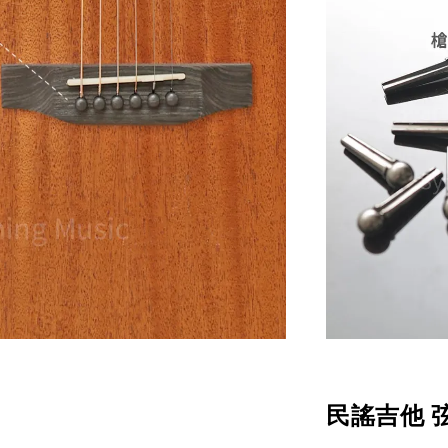
民謠吉他 弦