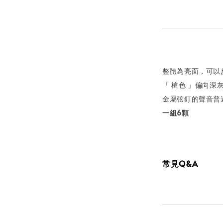
整體為亮面，可以
「 槍色 」偏向深
金屬弦釘的聲音普
一組6顆
常見Q&A