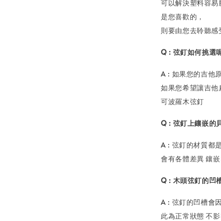
可以解決塑料容易
是您喜歡的，
則要由您去聆聽感受
Q : 弦釘如何挑選
A : 如果您的
如果您希望讓吉他
可波羅木弦釘
Q : 弦釘上鑲嵌
A : 弦釘的材質
會有各體差異 鑲
Q : 木頭弦釘的
A : 弦釘的凹
此為正常狀態 不