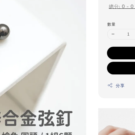
總分:
0
-
0
數量
分享