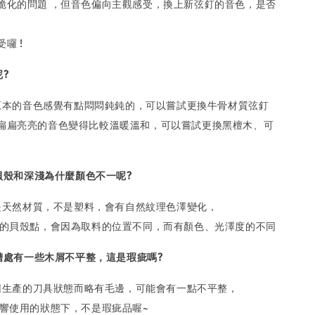
脆化的問題 ，但音色偏向主觀感受，換上新弦釘的音色，是否
囉 !
呢?
吉他原本的音色感覺有點悶悶鈍鈍的，可以嘗試更換牛骨材質弦釘
扁扁亮亮的音色變得比較溫暖溫和，可以嘗試更換黑檀木、可
的貝殼和深淺為什麼顏色不一呢?
都是天然材質，不是塑料，會有自然紋理色澤變化，
嵌的貝殼點，會因為取料的位置不同，而有顏色、光澤度的不同
凹槽處有一些木屑不平整，這是瑕疵嗎?
槽會因生產的刀具狀態而略有毛邊，可能會有一點不平整，
影響使用的狀態下，不是瑕疵品喔~