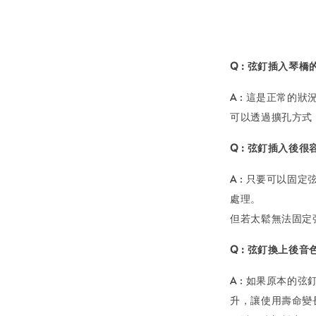
Q : 弦釘插入琴
A : 這是正常
可以透過擴孔方式
Q : 弦釘插入後
A : 只要可以
處理。
但若太鬆無法固定
Q : 弦釘換上後
A : 如果原本
升，讓使用壽命變