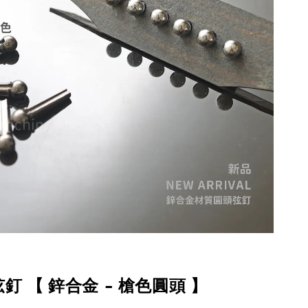
釘 【 鋅合金 - 槍色圓頭 】