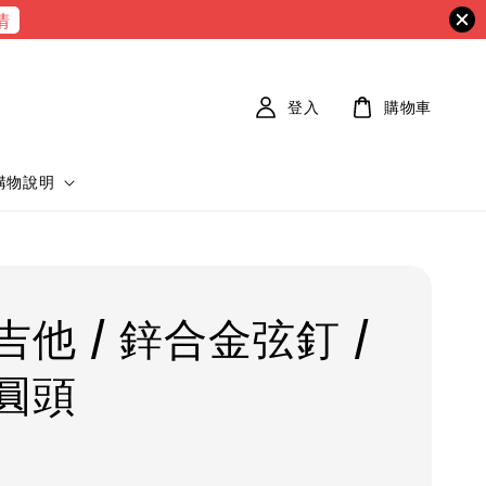
情
登入
購物車
購物說明
吉他 / 鋅合金弦釘 /
圓頭