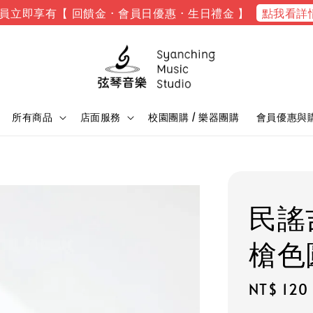
點我看詳
員立即享有【 回饋金 · 會員日優惠 · 生日禮金 】
所有商品
店面服務
校園團購 / 樂器團購
會員優惠與
民謠
槍色
Regular
NT$ 120
price