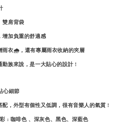
計
、雙肩背袋
，增加負重的舒適感
贈雨衣🌧，還有專屬雨衣收納的夾層
通勤族來說，是一大貼心的設計 !
貼心細節
搭配，外型有個性又低調，很有音樂人的氣質 !
彩 : 咖啡色 、深灰色、黑色、深藍色