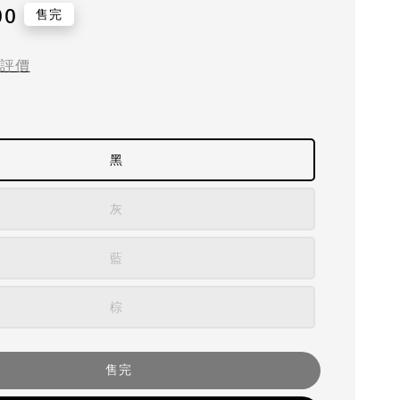
00
售完
評價
黑
灰
藍
棕
售完