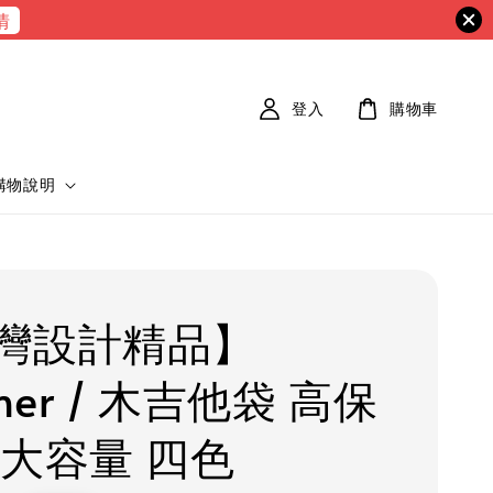
情
登入
購物車
購物說明
灣設計精品】
iner / 木吉他袋 高保
 大容量 四色