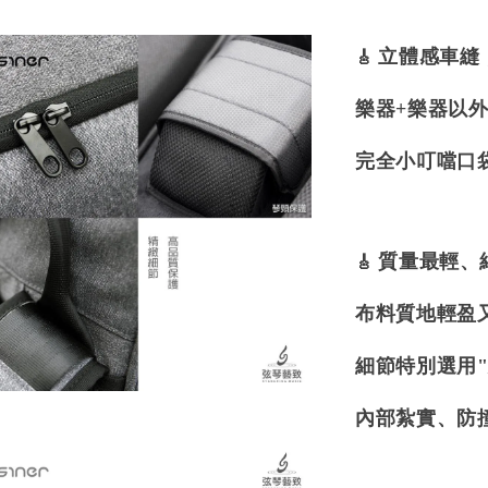
🎸
立體感車縫
樂器+樂器以外
完全小叮噹口袋
🎸
質量最輕、
布料質地輕盈
細節特別選用
內部紮實、防撞