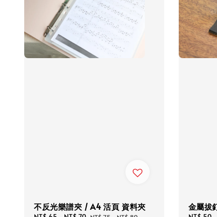
不反光樂譜夾 / A4 活頁 資料夾
金屬拔釘
Sale
NT$ 65
-
NT$ 70
Regular
Regular
NT$ 50