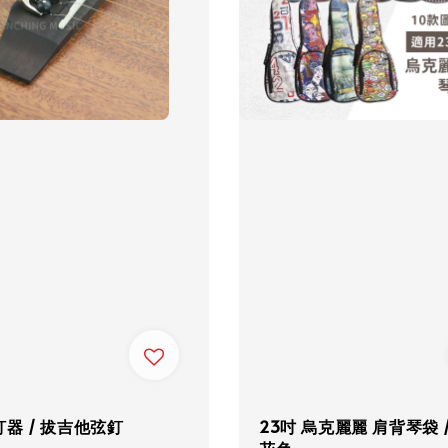
器 / 拔吉他弦釘
23吋 烏克麗麗 肩背琴袋 /