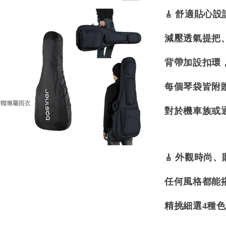
🎸
舒適貼心設
減壓透氣提把
背帶加設扣環
每個琴袋皆附
對於機車族或
🎸
外觀時尚、
任何風格都能
精挑細選4種色