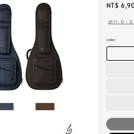
Regular
NT$ 6,9
price
總分:
0
-
0
color