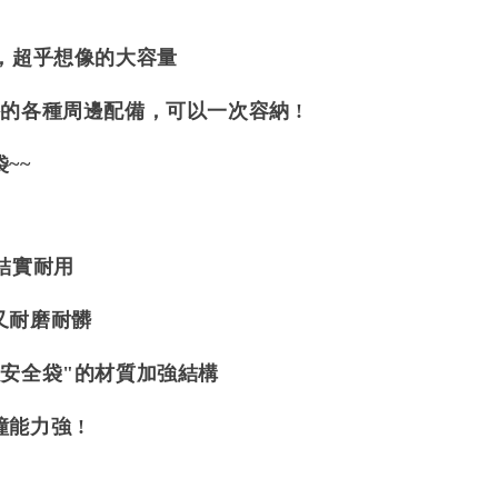
，超乎想像的大容量
的各種周邊配備，可以一次容納 !
~~
結實耐用
又耐磨耐髒
"安全袋"的材質加強結構
能力強 !