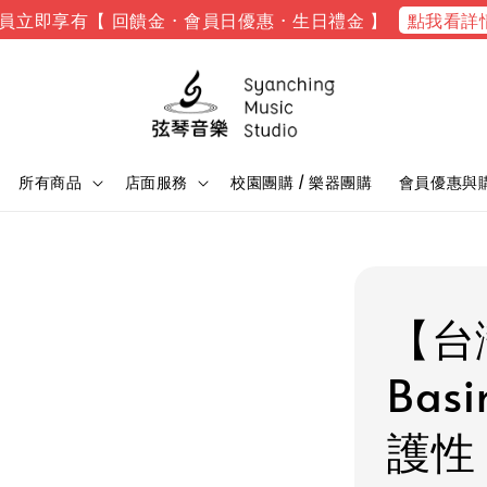
點我看詳
員立即享有【 回饋金 · 會員日優惠 · 生日禮金 】
所有商品
店面服務
校園團購 / 樂器團購
會員優惠與
【台
Bas
護性