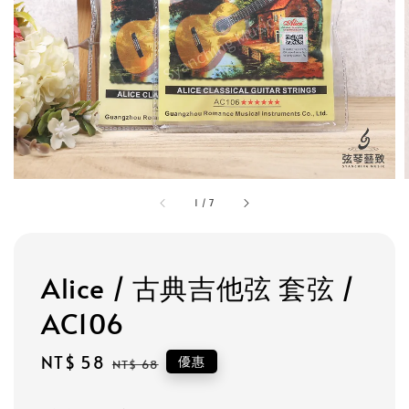
1
/
7
Alice / 古典吉他弦 套弦 /
AC106
Sale
NT$ 58
Regular
優惠
NT$ 68
price
price