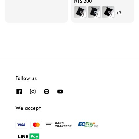
Regular
NT$ 200
price
+3
Follow us
We accept