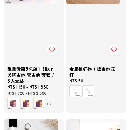
限量優惠3包裝 | Elixir
金屬拔釘器 / 拔吉他弦
民謠吉他 電吉他 套弦 /
釘
3入盒裝
Regular
NT$ 50
Sale
NT$ 1,150
-
NT$ 1,850
Regular
price
price
price
NT$ 1,920
-
NT$ 2,880
+3
優惠