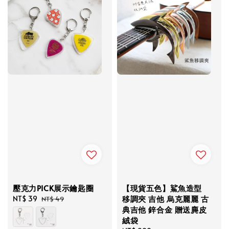
壓克力PICK展示鑰匙圈
【現貨五色】鯊魚造型
移調夾 吉他 烏克麗麗 古
Sale
NT$ 39
Regular
NT$ 49
典吉他 鋅合金 贈送麂皮
price
price
絨袋