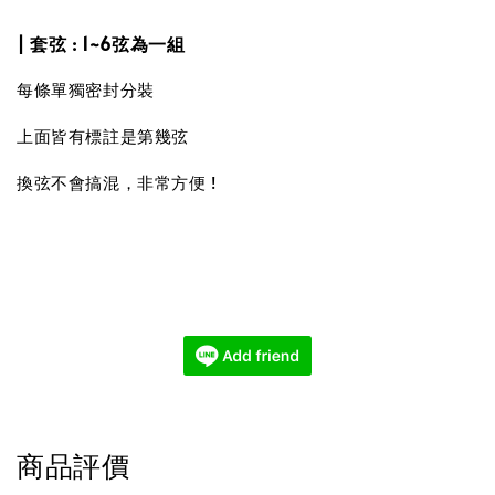
| 套弦 : 1~6弦為一組
每條單獨密封分裝
上面皆有標註是第幾弦
換弦不會搞混，非常方便 !
商品評價