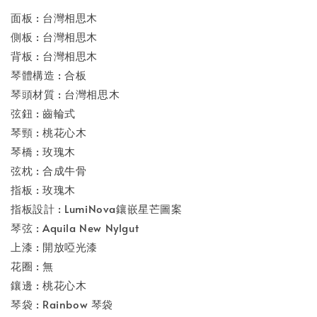
面板 : 台灣相思木
側板 : 台灣相思木
背板 : 台灣相思木
琴體構造 : 合板
琴頭材質 : 台灣相思木
弦鈕 : 齒輪式
琴頸 : 桃花心木
琴橋 : 玫瑰木
弦枕 : 合成牛骨
指板 : 玫瑰木
指板設計 : LumiNova鑲嵌星芒圖案
琴弦 : Aquila New Nylgut
上漆 : 開放啞光漆
花圈 : 無
鑲邊 : 桃花心木
琴袋 : Rainbow 琴袋