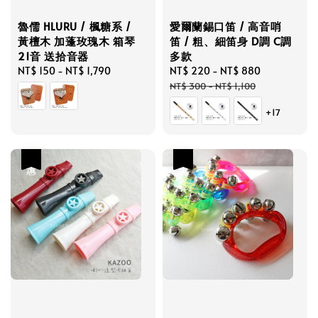
魯儒 HLURU / 楓糖系 /
愛爾蘭錫口笛 / 高音哨
黃檀木 加蓬玫瑰木 箱琴
笛 / 粗、細笛身 D調 C調
21音 送拾音器
多款
Regular
NT$ 150
-
NT$ 1,790
Sale
NT$ 220
-
NT$ 880
Regular
price
price
price
NT$ 300
-
NT$ 1,100
+17
優惠
優惠