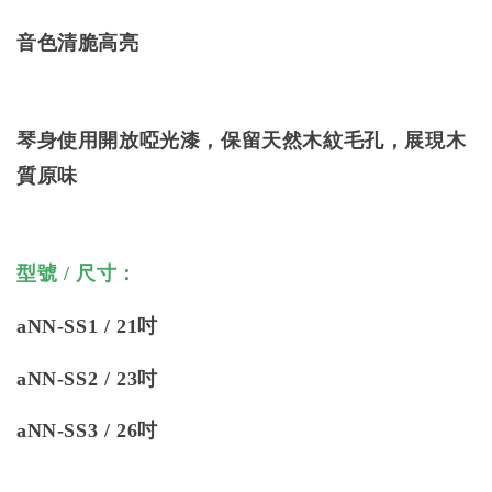
音色清脆高亮
琴身使用開放啞光漆，保留天然木紋毛孔，展現木
質原味
型號 / 尺寸：
aNN-SS1 / 21吋
aNN-SS2 / 23吋
aNN-SS3 / 26吋