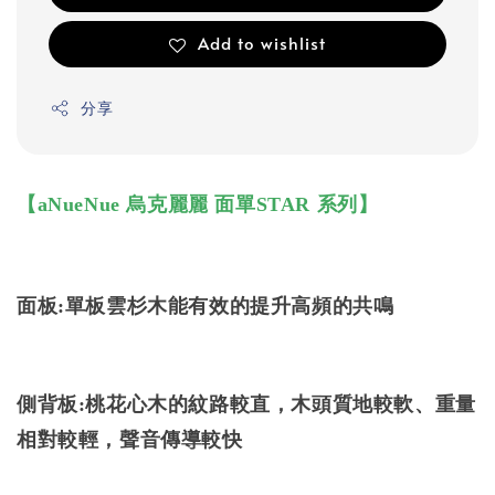
Add to wishlist
分享
【aNueNue 烏克麗麗 面單STAR 系列】
面板:單板雲杉木能有效的提升高頻的共鳴
側背板:桃花心木的紋路較直，木頭質地較軟、重量
相對較輕，聲音傳導較快