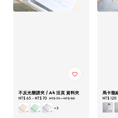
不反光樂譜夾 / A4 活頁 資料夾
馬卡龍細
Sale
NT$ 65
-
NT$ 70
Regular
Sale
NT$ 120
NT$ 75
-
NT$ 80
price
price
price
+3