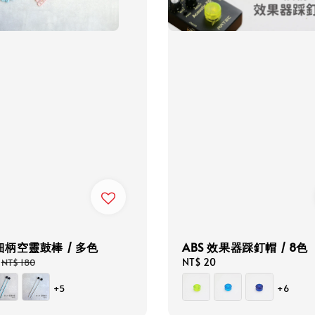
柄空靈鼓棒 / 多色
ABS 效果器踩釘帽 / 8色
Regular
Regular
NT$ 20
NT$ 180
price
price
+5
+6