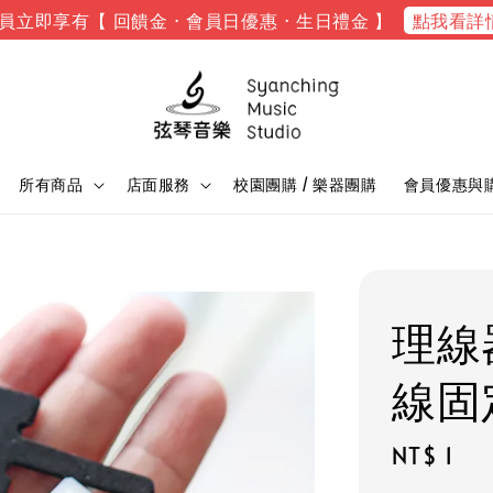
點我看詳
員立即享有【 回饋金 · 會員日優惠 · 生日禮金 】
所有商品
店面服務
校園團購 / 樂器團購
會員優惠與
理線
線固
Regular
NT$ 1
price