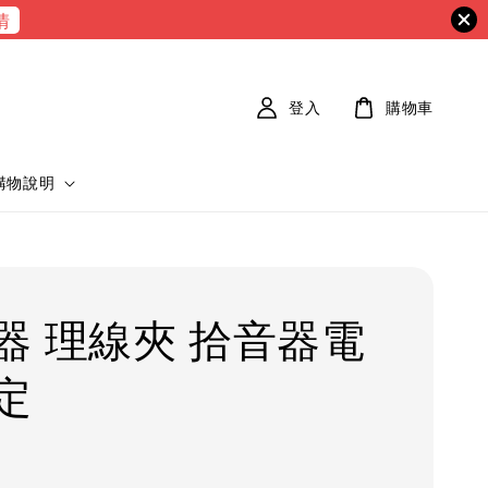
情
登入
購物車
購物說明
器 理線夾 拾音器電
定