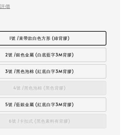
評價
1號 /束帶款白色方形 (綠背膠)
2號 /銀色金屬 (白底藍字3M背膠)
3號 /黑色泡棉 (紅底白字3M背膠)
4號 /黑色泡棉 (黑色背膠)
5號 /藍銀金屬 (紅底白字3M背膠)
6號 /卡扣式 (黑色素料有背膠)