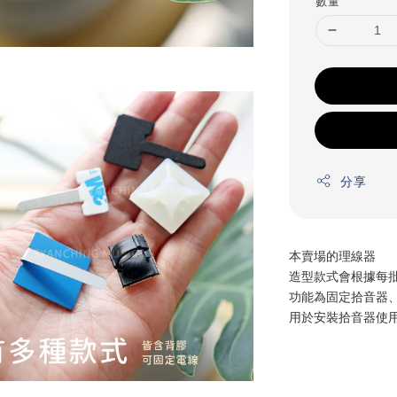
數量
分享
本賣場的理線器
造型款式會根據每
功能為固定拾音器
用於安裝拾音器使