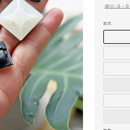
總分:
0
-
0
款式