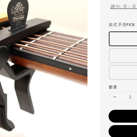
總分:
0
-
0
款式 不含PICK
數量