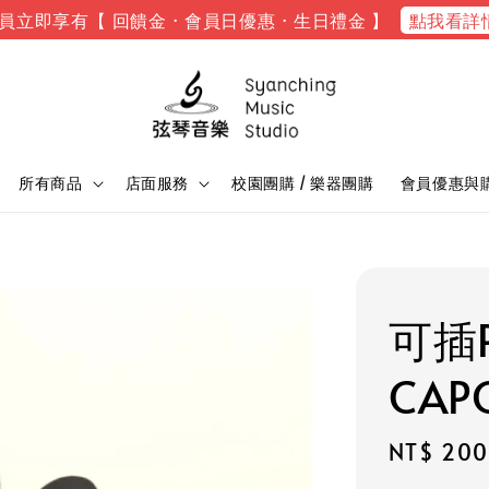
點我看詳
員立即享有【 回饋金 · 會員日優惠 · 生日禮金 】
所有商品
店面服務
校園團購 / 樂器團購
會員優惠與
可插P
CAP
Regular
NT$ 200
price