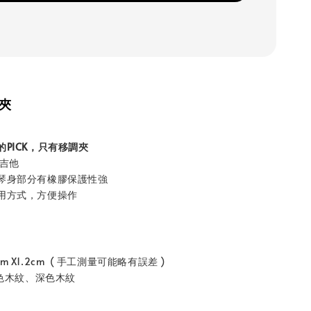
調夾
PICK，只有移調夾
電吉他
琴身部分有橡膠保護性強
用方式，方便操作
8cm X1.2cm ( 手工測量可能略有誤差 )
淺色木紋、深色木紋