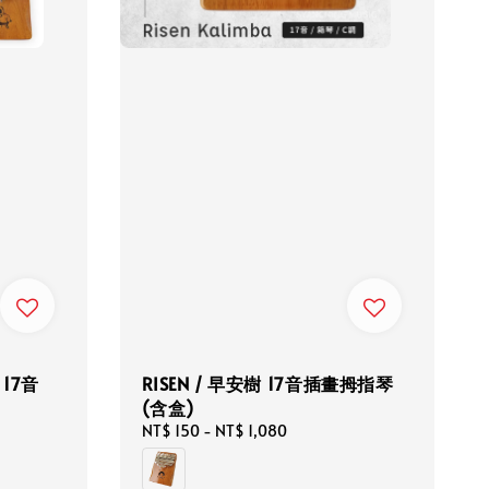
17音
RISEN / 早安樹 17音插畫拇指琴
(含盒)
Regular
NT$ 150
-
NT$ 1,080
price