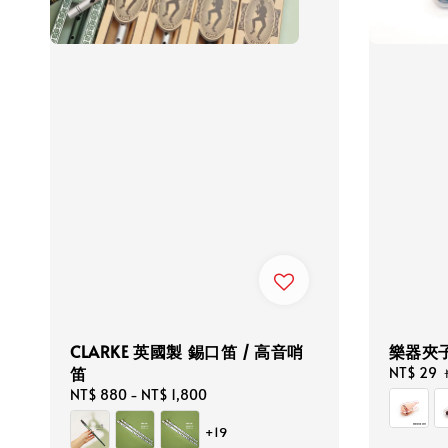
CLARKE 英國製 錫口笛 / 高音哨
樂器夾子
笛
Sale
NT$ 29
price
Regular
NT$ 880
-
NT$ 1,800
price
+19