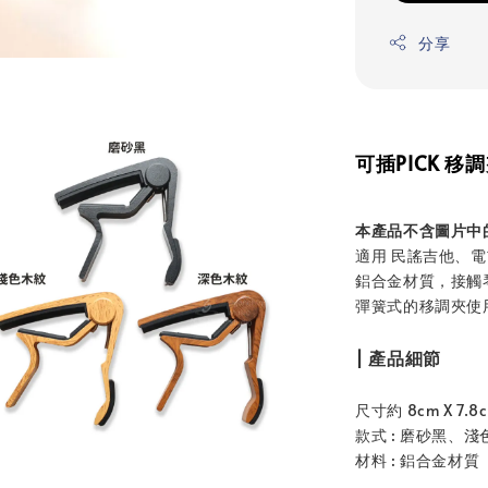
分享
可插PICK 移
本產品不含圖片中的
適用 民謠吉他、
鋁合金材質，接觸
彈簧式的移調夾使
| 產品細節
尺寸約 8cm X 7.
款式 : 磨砂黑、
材料 : 鋁合金材質