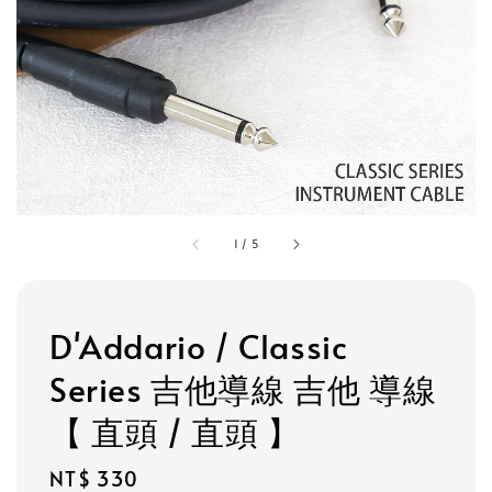
1
/
5
D'Addario / Classic
Series 吉他導線 吉他 導線
【 直頭 / 直頭 】
Regular
NT$ 330