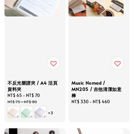
不反光樂譜夾 / A4 活頁
Music Nomad /
資料夾
MN205 / 吉他清潔如意
棒
Sale
NT$ 65
-
NT$ 70
Regular
price
price
Regular
NT$ 330
-
NT$ 460
NT$ 75
-
NT$ 80
price
+3
優惠