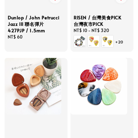
Dunlop / John Petrucci
RISEN / 台灣美食PICK
Jazz III 聯名彈片
台灣夜市PICK
427PJP / 1.5mm
Regular
NT$ 10
-
NT$ 320
Regular
NT$ 60
price
+20
price