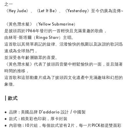
之一
《Hey Jude》、《Let It Be》、《Yesterday》至今仍廣為流傳~
《黃色潛水艇》（Yellow Submarine）
是披頭四於1966年發行的一首輕快且充滿童趣的歌曲，
由林哥·斯塔爾（Ringo Starr）主唱。
這首歌以其簡單易記的旋律、活潑愉快的氛圍以及詼諧的歌詞迅
速成為全球熱門，
並深受各年齡層聽眾的喜愛。
《黃色潛水艇》代表了披頭四音樂中輕鬆愉快的一面，並且隨著
時間的推移，
這首歌和這部動畫片成為了披頭四文化遺產中充滿趣味和幻想的
象徵。
| 款式
● 品牌 : 美國品牌 D'addario 設計 / 中國製
● 款式 : 精美彩色印刷，厚卡封裝
● 內容物 : 10片組，每個款式皆有2片，每一片PICK都是雙面彩