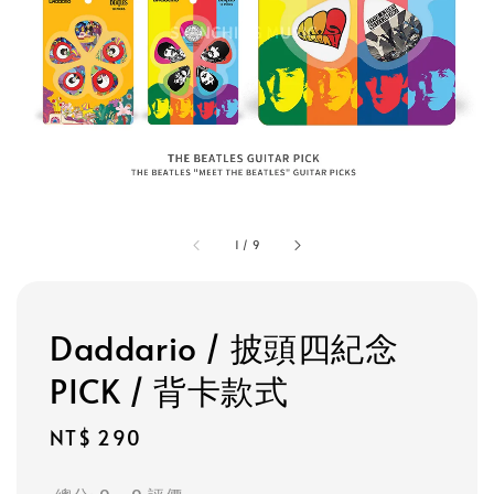
1
/
9
Daddario / 披頭四紀念
PICK / 背卡款式
Regular
NT$ 290
price