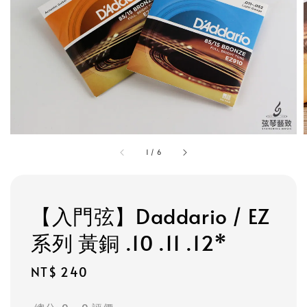
1
/
6
【入門弦】Daddario / EZ
系列 黃銅 .10 .11 .12*
Regular
NT$ 240
price