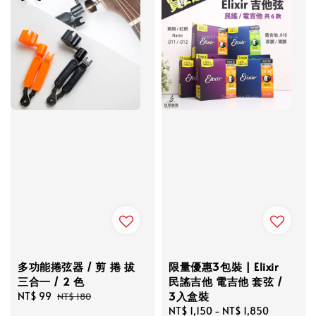
多功能捲弦器 / 剪 捲 拔
限量優惠3包裝 | Elixir
三合一 / 2 色
民謠吉他 電吉他 套弦 /
3入盒裝
Sale
NT$ 99
Regular
NT$ 180
price
price
Sale
NT$ 1,150
-
NT$ 1,850
Regular