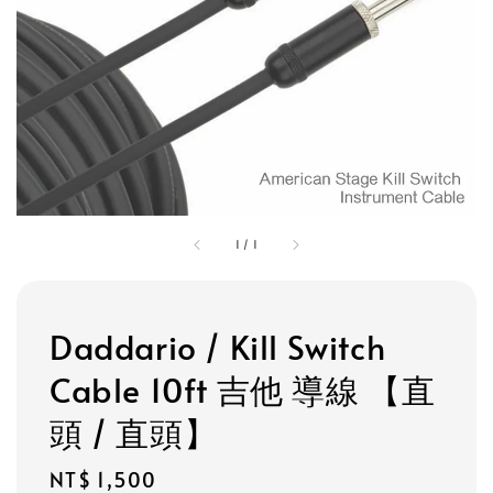
1
/
1
Daddario / Kill Switch
Cable 10ft 吉他 導線 【直
頭 / 直頭】
Regular
NT$ 1,500