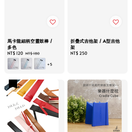
馬卡龍細柄空靈鼓棒 /
折疊式吉他架 / A型吉他
多色
架
Sale
NT$ 120
Regular
Regular
NT$ 250
NT$ 180
price
price
price
+5
優惠