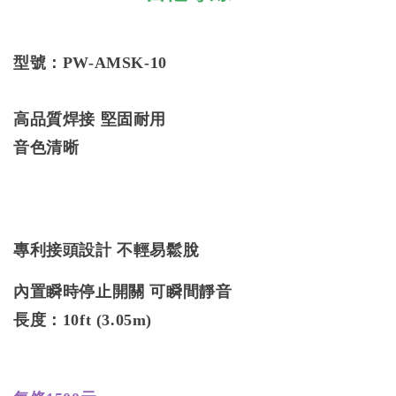
型號：PW-AMSK-10
高品質焊接 堅固耐用
音色清晰
專利接頭設計 不輕易鬆脫
內置瞬時停止開關 可瞬間靜音
長度：10ft (3.05m)