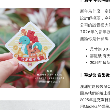
新年為什麼一定
設計師撓頭，今
公司的諧音梗大
2026年的新
無論你是什麼馬
尺寸約 6 X 
雲龍紙 有
2026年最
| 聖誕節 音樂
澳洲短尾矮袋鼠Q
因為牠們的臉上掛
2025年是充滿
用Quokka的