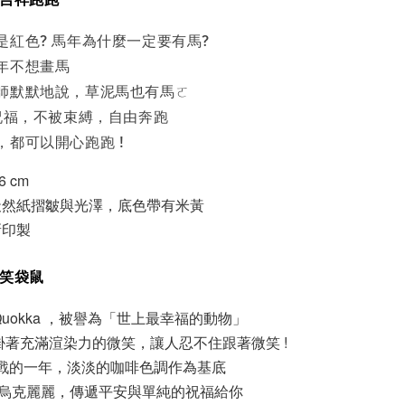
是紅色? 馬年為什麼一定要有馬?
年不想畫馬
師默默地說，草泥馬也有馬ㄛ
年祝福，不被束縛，自由奔跑
，都可以開心跑跑 !
6 cm
天然紙摺皺與光澤，底色帶有米黃
新印製
微笑袋鼠
uokka ，被譽為「世上最幸福的動物」
著充滿渲染力的微笑，讓人忍不住跟著微笑 !
挑戰的一年，淡淡的咖啡色調作為基底
彈著烏克麗麗，傳遞平安與單純的祝福給你