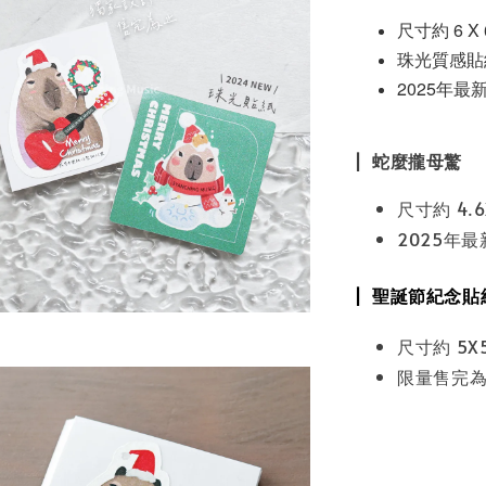
尺寸約 6 X 
珠光質感貼
2025年最
| 蛇麼攏母驚
尺寸約 4.6
2025年
| 聖誕節紀念貼
尺寸約 5X
限量售完為