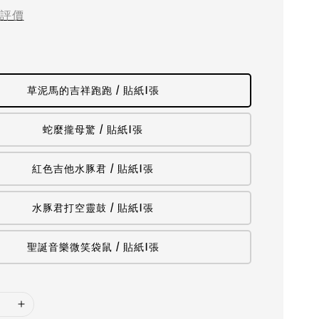
評價
草泥馬的吉祥跑跑 / 貼紙1張
蛇麼攏母驚 / 貼紙1張
紅色吉他水豚君 / 貼紙1張
水豚君打空靈鼓 / 貼紙1張
聖誕音樂微笑袋鼠 / 貼紙1張