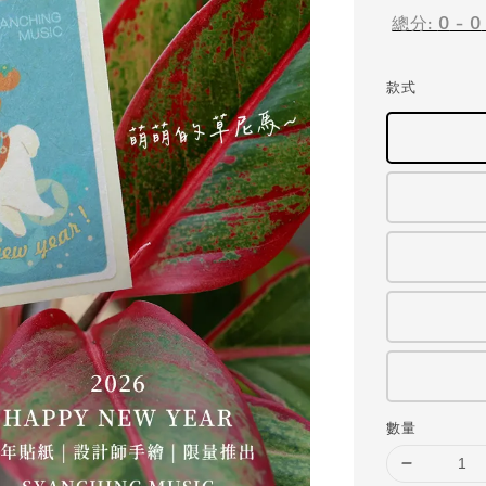
總分:
0
-
0
款式
數量