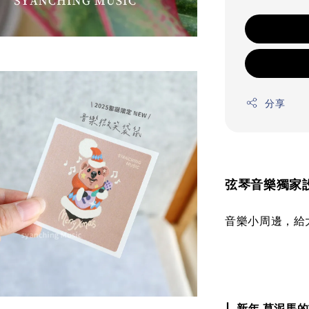
分享
弦琴音樂獨家設
音樂小周邊，給
| 新年 草泥馬