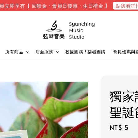
點我看詳
員立即享有【 回饋金 · 會員日優惠 · 生日禮金 】
所有商品
店面服務
校園團購 / 樂器團購
會員優惠與
獨家
聖誕
Regular
NT$ 5
price