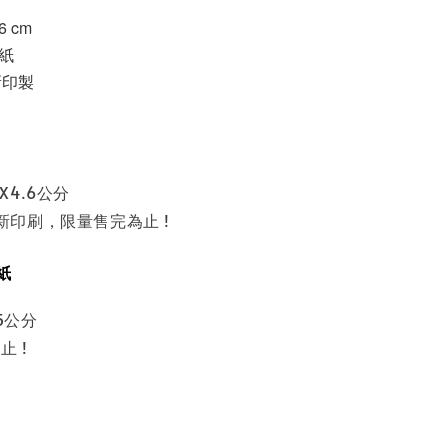
6 cm
紙
新印製
X4.6公分
最新印刷，限量售完為止 !
紙
5公分
止 !