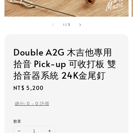
1
/
3
Double A2G 木吉他專用
拾音 Pick-up 可收打板 雙
拾音器系統 24K金尾釘
Regular
NT$ 5,200
price
總分:
0
-
0
評價
數量