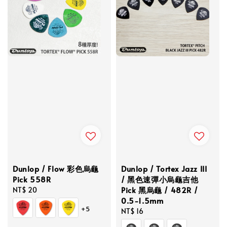
Dunlop / Flow 彩色烏龜
Dunlop / Tortex Jazz III
Pick 558R
/ 黑色速彈小烏龜吉他
Pick 黑烏龜 / 482R /
Regular
NT$ 20
0.5-1.5mm
price
+5
Regular
NT$ 16
price