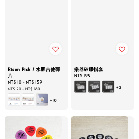
Risen Pick / 水豚吉他彈
樂器矽膠指套
片
Regular
NT$ 199
Sale
NT$ 10
-
NT$ 159
Regular
price
+2
price
price
NT$ 20
-
NT$ 180
+10