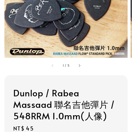
1
/
5
Dunlop / Rabea
Massaad 聯名吉他彈片 /
548RRM 1.0mm(人像)
Regular
NT$ 45