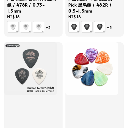
龜 / 478R / 0.73-
Pick 黑烏龜 / 482R /
1.5mm
0.5-1.5mm
Regular
NT$ 16
Regular
NT$ 16
price
price
+3
+5