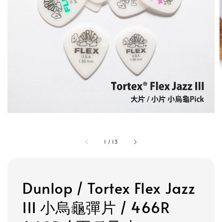
1
/
13
Dunlop / Tortex Flex Jazz
III 小烏龜彈片 / 466R