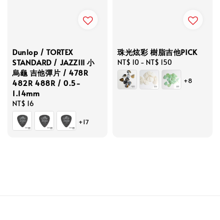
Dunlop / TORTEX
珠光炫彩 樹脂吉他PICK
STANDARD / JAZZIII 小
Regular
NT$ 10
-
NT$ 150
烏龜 吉他彈片 / 478R
price
+8
482R 488R / 0.5-
1.14mm
Regular
NT$ 16
price
+17