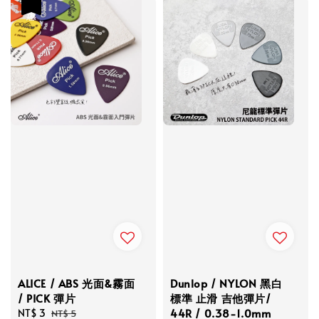
優惠
ALICE / ABS 光面&霧面
Dunlop / NYLON 黑白
/ PICK 彈片
標準 止滑 吉他彈片/
44R / 0.38-1.0mm
Sale
NT$ 3
Regular
NT$ 5