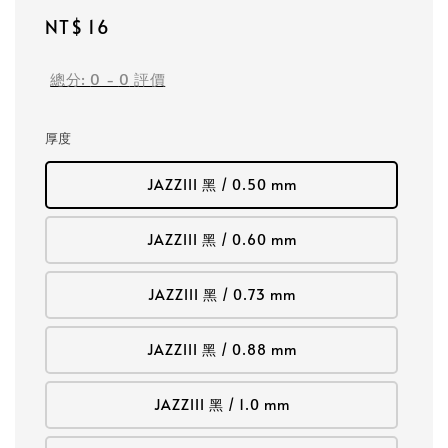
Regular
NT$ 16
price
總分:
0
-
0
評價
厚度
JAZZIII 黑 / 0.50 mm
JAZZIII 黑 / 0.60 mm
JAZZIII 黑 / 0.73 mm
JAZZIII 黑 / 0.88 mm
JAZZIII 黑 / 1.0 mm