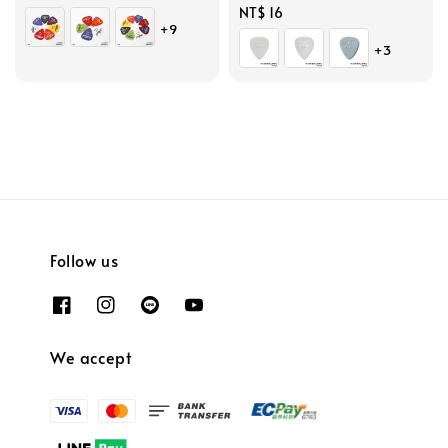
price
price
Regular
NT$ 16
+9
price
+3
Follow us
We accept