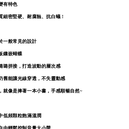
變有特色
質細密堅硬、耐腐蝕、抗白蟻 !
於一般常見的設計
板鑲嵌蝴蝶
璐璐拼接，打造波動的層次感
仍舊能讓光線穿透，不失靈動感
，就像是捧著一本小書，手感順暢自然~
中低頻顆粒飽滿溫潤
自由輕鬆控制音量大小聲