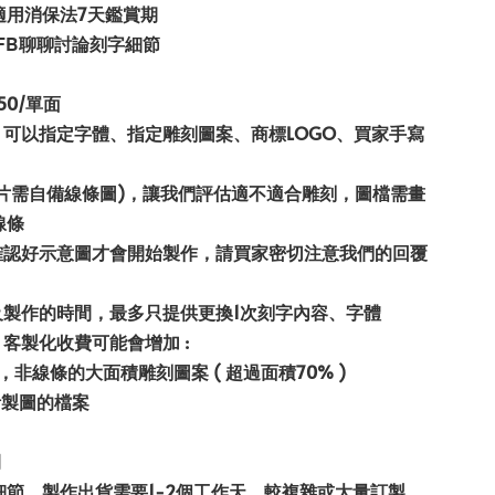
適用消保法7天鑑賞期
或FB聊聊討論刻字細節
50/單面
，可以指定字體、指定雕刻圖案、商標LOGO、買家手寫
照片需自備線條圖)，讓我們評估適不適合雕刻，圖檔需畫
線條
要確認好示意圖才會開始製作，請買家密切注意我們的回覆
及製作的時間，最多只提供更換1次刻字內容、字體
，客製化收費可能會增加 :
，非線條的大面積雕刻圖案 ( 超過面積70% )
計製圖的檔案
間
細節，製作出貨需要1-2個工作天，較複雜或大量訂製，