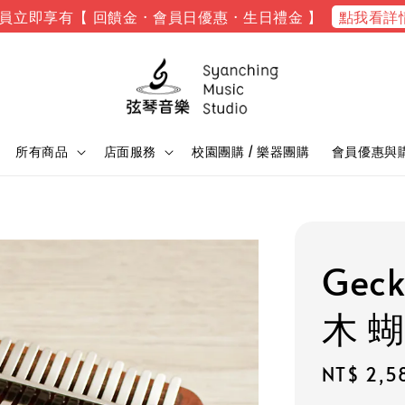
點我看詳
員立即享有【 回饋金 · 會員日優惠 · 生日禮金 】
所有商品
店面服務
校園團購 / 樂器團購
會員優惠與
Geck
木 蝴
Regular
NT$ 2,5
price