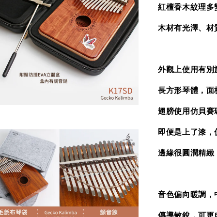
紅檀香木紋理多
木材有光澤、材
外觀上使用有別
長方形琴體，面
翅膀使用仿貝賽
即便是上了漆，
邊緣很圓潤精緻
音色偏向暖調，
傳導敏銳，可更