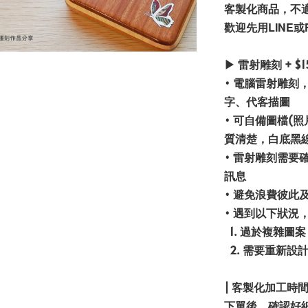
客製化商品，不
歡迎先用LINE
▶ 雷射雕刻 + $1
• 電腦雷射雕刻
字、代客描圖
• 可自備圖檔(
質清楚，白底黑
• 雷射雕刻需
訊息
• 避免浪費彼此
• 遇到以下狀況
1. 過於複雜圖案
2. 需要重新設
| 客製化加工時
下單後，確認好