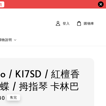
情
登入
購物車
購物說明
o / K17SD / 紅檀香
蝶 / 拇指琴 卡林巴
80
售完