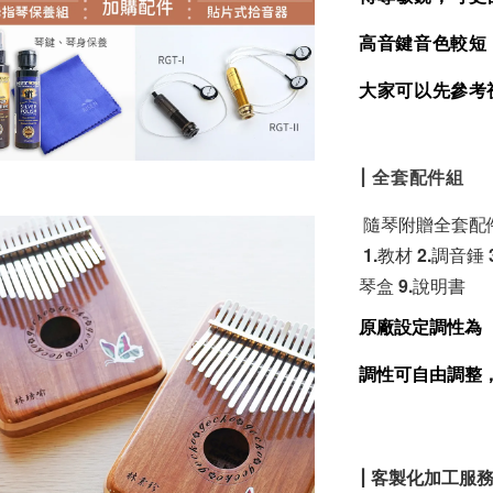
高音鍵音色較短
大家可以先參考
| 全套配件組
 隨琴附贈全套配件
 1.教材 2.調音錘
琴盒 9.說明書
原廠設定調性為 
調性可自由調整
| 客製化加工服