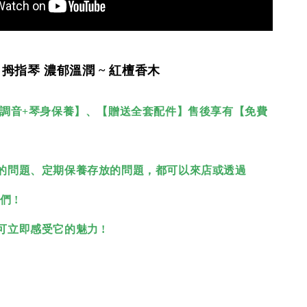
巴 拇指琴
濃郁溫潤 ~ 紅檀香木
 調音+琴身保養】、【贈送全套配件】
售後享有【免費
的問題、定期保養存放的問題，
都可以來店或透過
們 !
可立即感受它的魅力 !