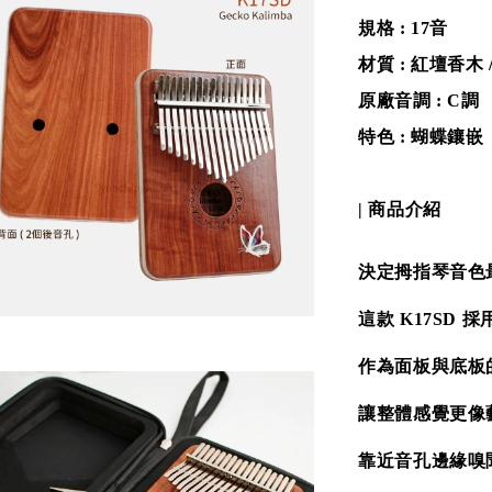
規格 : 17音
材質 : 紅壇香木 
原廠音調 : C調
特色 : 蝴蝶鑲嵌
| 商品介紹
決定拇指琴音色
這款 K17SD 
作為面板與底板
讓整體感覺更像藝
靠近音孔邊緣嗅