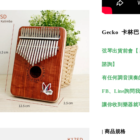
Gecko 卡林
弦琴出貨前會【
諮詢】
有任何調音演奏
FB、Line詢問我
讓你收到樂器就
| 商品規格