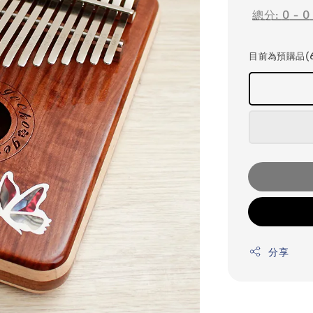
總分:
0
-
0
目前為預購品(
分享