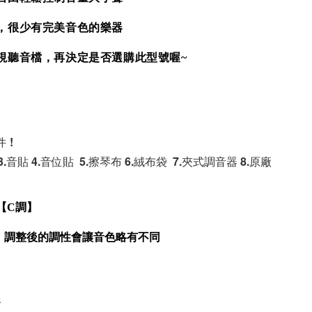
，很少有完美音色的樂器
視聽音檔，再決定是否選購此型號喔~
 !
 3.音貼 4.音位貼  5.擦琴布 6.絨布袋  7.夾式調音器 8.原廠
【C調】
，調整後的調性會讓音色略有不同
務