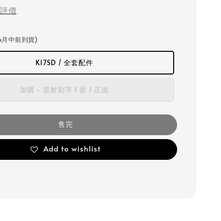
評價
6月中前到貨)
K17SD / 全套配件
加購 - 雷射刻字 1 面 / 正面
售完
Add to wishlist