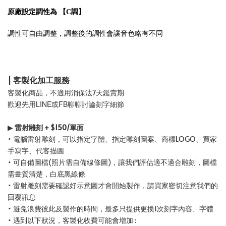
原廠設定調性為 【C調】
調性可自由調整，調整後的調性會讓音色略有不同
| 客製化加工服務
客製化商品，不適用消保法7天鑑賞期
歡迎先用LINE或FB聊聊討論刻字細節
▶
雷射雕刻 + $150/單面
• 電腦雷射雕刻，可以指定字體、指定雕刻圖案、商標LOGO、買家
手寫字、代客描圖
• 可自備圖檔(照片需自備線條圖)，讓我們評估適不適合雕刻，圖檔
需畫質清楚，白底黑線條
• 雷射雕刻需要確認好示意圖才會開始製作，請買家密切注意我們的
回覆訊息
• 避免浪費彼此及製作的時間，最多只提供更換1次刻字內容、字體
• 遇到以下狀況，客製化收費可能會增加 :