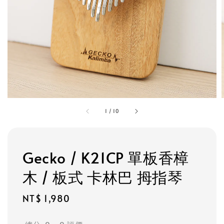
1
/
10
Gecko / K21CP 單板香樟
木 / 板式 卡林巴 拇指琴
Regular
NT$ 1,980
price