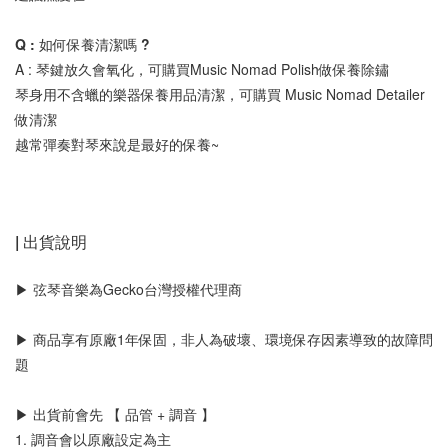
Q : 如何保養清潔嗎 ? 
A : 琴鍵放久會氧化，可購買Music Nomad Polish做保養除鏽 
琴身用不含蠟的樂器保養用品清潔，可購買 Music Nomad Detailer
做清潔 
越常彈奏對琴來說是最好的保養~ 
| 出貨說明 
▶ 弦琴音樂為Gecko台灣授權代理商
▶ 商品享有原廠1年保固，非人為破壞、環境保存因素導致的故障問
題
▶ 出貨前會先 【 品管 + 調音 】
1. 調音會以原廠設定為主