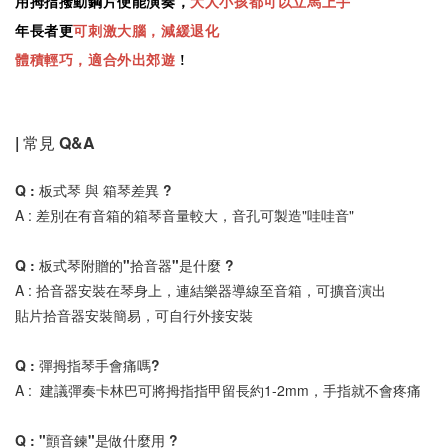
用拇指撥動鋼片便能演奏，
大人小孩都可以立馬上手
年長者更
可刺激大腦，減緩退化
體積輕巧，適合外出郊遊
!
| 常見 Q&A 
Q : 板式琴 與 箱琴差異 ? 
A : 差別在有音箱的箱琴音量較大，音孔可製造"哇哇音" 
Q : 板式琴附贈的"拾音器"是什麼 ? 
A : 拾音器安裝在琴身上，連結樂器導線至音箱，可擴音演出 
貼片拾音器安裝簡易，可自行外接安裝 
Q : 彈拇指琴手會痛嗎?
A :  建議彈奏卡林巴可將拇指指甲留長約1-2mm，手指就不會疼痛 
Q : "顫音鍊"是做什麼用 ? 