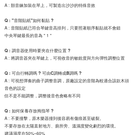
A : 顫音鍊加裝在琴上，可製造出沙沙的特殊音效 
Q : "音階貼紙"如何黏貼 ? 
A : 音階貼紙已符合琴鍵音高排列，只要照著順序黏貼就不會錯 
中央琴鍵最長的音為 " 1 " 
Q : 調音器使用時要夾在什麼位置 ? 
A : 將調音器夾在琴鍵上，可視收音的敏銳度與方向彈性調整位置 
Q : 可自行轉調嗎 ? 可由C調轉成B調嗎 ? 
A : 可視想彈奏的曲子調整音調，原廠設定的音階為較適合該款木頭
音色的設定 
但不是不能調整，調整後音色會略有不同 
Q : 如何保養存放拇指琴 ? 
A : 不要撞擊，原木樂器撞到後容易有傷痕甚至破裂。 
不要存放在太陽直射地方、廁所旁、溫濕度變化劇烈的環境。 
建議濕度在50%~60% 