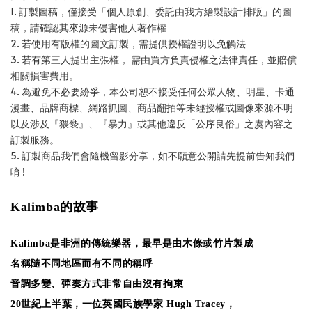
1. 訂製圖稿，僅接受「個人原創、委託由我方繪製設計排版」的圖
稿，請確認其來源未侵害他人著作權
2. 若使用有版權的圖文訂製，需提供授權證明以免觸法
3. 若有第三人提出主張權， 需由買方負責侵權之法律責任，並賠償
相關損害費用。
4. 為避免不必要紛爭，本公司恕不接受任何公眾人物、明星、卡通
漫畫、品牌商標、網路抓圖、商品翻拍等未經授權或圖像來源不明
以及涉及『猥褻』、『暴力』或其他違反「公序良俗」之虞內容之
訂製服務。
5. 訂製商品我們會隨機留影分享，如不願意公開請先提前告知我們
唷 !
Kalimba的故事
Kalimba是非洲的傳統樂器，最早是由木條或竹片製成
名稱隨不同地區而有不同的稱呼
音調多變、彈奏方式非常自由沒有拘束
20世紀上半葉，一位英國民族學家 Hugh Tracey，