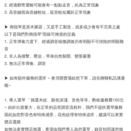
2. 經過郵寄運輸可能會有一點點走音，此為正常現象
3. 高音鍵因為音鍵較短，延音較短屬於正常現象
▶ 拇指琴是原木樂器，又是手工製造，或多或少會有不完美之處
以下是我們對拇指琴"瑕疵可換貨的定義
1. 正常彈奏力度下、經過調音槌微調後仍有明顯不可排除的明顯雜
音
2. 非人為撞擊、壓迫，琴身自然裂開、變形嚴重
3. 無法正常彈奏、調音
▶ 如有額外服務的需求 ~ 會另開賣場給您下單，請先聊聊私訊溝通
喔~
1. 專人選琴 「挑選木紋、顏色深淺、音色等等」酌收服務費100元
~ 由於出貨量大，在正常的品管調音流程外，我們不提供選琴服務
因此如您對音色有特殊感受，花色紋理有特殊追求，建議可以來實
體店選購
如無法來實體店挑選，希望由我們專人為您選琴，錄音拍照讓您挑