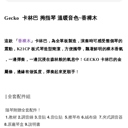
Gecko 卡林巴 拇指琴
溫暖音色~香樟木
這款 「
香樟木
」卡林巴，為全單板製造，演奏時可感受整個琴的
震動，
K21CP 板式琴造型簡潔，方便攜帶
，
飄著鮮明的樟木香氣
，一邊彈奏，一邊沉浸在森林般的氣息中 !
GECKO 卡林巴的金
屬條，邊緣有做弧度，彈奏起來更順手 !
 | 全套配件組
 隨琴附贈全套配件 !
 1.教材 2.調音錘 3.音貼 4.音位貼  5.擦琴布 6.絨布袋  7.夾式調音器 
8.原廠琴盒 9.說明書