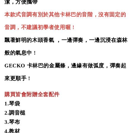
潔，方便攜帶
本款式音調有別於其他卡林巴的音階，沒有固定的
音調，
不建議初學者使用喔 !
飄著鮮明的木頭香氣 ，一邊彈奏，一邊沉浸在森林
般的氣息中 !
GECKO 卡林巴的金屬條，邊緣有做弧度，彈奏起
來更順手 !
購買皆會附贈全套配件
1.琴袋
2.
調音槌
3.琴布
4.教材