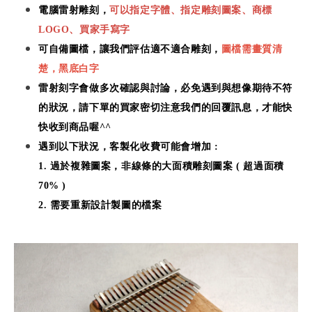
電腦雷射雕刻，
可以指定字體、指定雕刻圖案、商標
LOGO、買家手寫字
可自備圖檔，讓我們評估適不適合雕刻，
圖檔需畫質清
楚，黑底白字
雷射刻字會做多次確認與討論，必免遇到與想像期待不符
的狀況，
請下單的買家密切注意我們的回覆訊息，才能快
快收到商品喔^^
遇到以下狀況，客製化收費可能會增加 :
1. 過於複雜圖案，非線條的大面積雕刻圖案 (
超過面積
70% )
2. 需要重新設計製圖的檔案