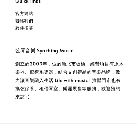
Quick links
官方網站
聯絡我們
夥伴招募
弦琴音樂 Syaching Music
創立於2009年，位於新北市板橋，經營項目有原木
樂器、療癒系樂器，結合文創禮品的音樂品牌，致
力讓音樂融入生活 Life with music ! 實體門市也有
換弦保養、租借琴室、樂器展售等服務，歡迎預約
來訪 :)