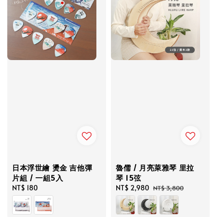
日本浮世繪 燙金 吉他彈
魯儒 / 月亮萊雅琴 里拉
片組 / 一組5入
琴 15弦
Regular
NT$ 180
Sale
NT$ 2,980
Regular
NT$ 3,800
price
price
price