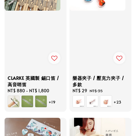
CLARKE 英國製 錫口笛 /
樂器夾子 / 壓克力夾子 /
高音哨笛
多款
Regular
NT$ 880
-
NT$ 1,800
Sale
NT$ 29
Regular
NT$ 35
price
price
price
+19
+23
優惠