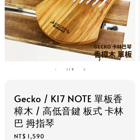
1
/
9
Gecko / K17 NOTE 單板香
樟木 / 高低音鍵 板式 卡林
巴 拇指琴
Regular
NT$ 1,590