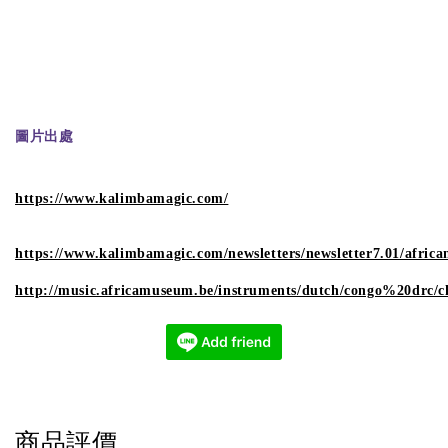
圖片出處
https://www.kalimbamagic.com/
https://www.kalimbamagic.com/newsletters/newsletter7.01/africa
http://music.africamuseum.be/instruments/dutch/congo%20drc/c
商品評價