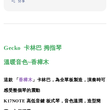
分享
Gecko 卡林巴 拇指琴
溫暖音色~香樟木
這款 「
香樟木
」卡林巴，為全單板製造，演奏時可
感受整個琴的震動
K17NOTE 高低音鍵 板式琴，
音色
溫潤
，
造型簡