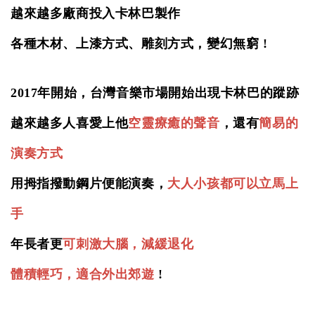
越來越多廠商投入卡林巴製作
各種木材、上漆方式、雕刻方式，變幻無窮 !
2017年開始，台灣音樂市場開始出現卡林巴的蹤跡
越來越多人喜愛上他
空靈
療癒
的聲音
，還有
簡易的
演奏方式
用拇指撥動鋼片便能演奏，
大人小孩都可以立馬上
手
年長者更
可刺激大腦，減緩退化
體積輕巧，適合外出郊遊
!