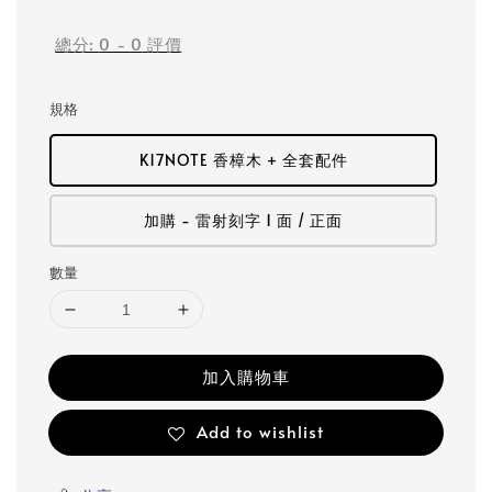
price
總分:
0
-
0
評價
規格
K17NOTE 香樟木 + 全套配件
加購 - 雷射刻字 1 面 / 正面
數量
加入購物車
Add to wishlist