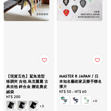
【現貨五色】鯊魚造型
MASTER 8 JAPAN / 日
移調夾 吉他 烏克麗麗 古
本知名藝術家及樂手聯名
典吉他 鋅合金 贈送麂皮
彈片
絨袋
Regular
NT$ 50
-
NT$ 60
Regular
NT$ 200
price
+11
price
+3