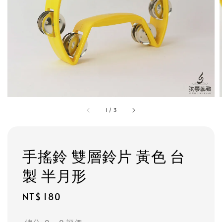
1
/
3
手搖鈴 雙層鈴片 黃色 台
製 半月形
Regular
NT$ 180
price