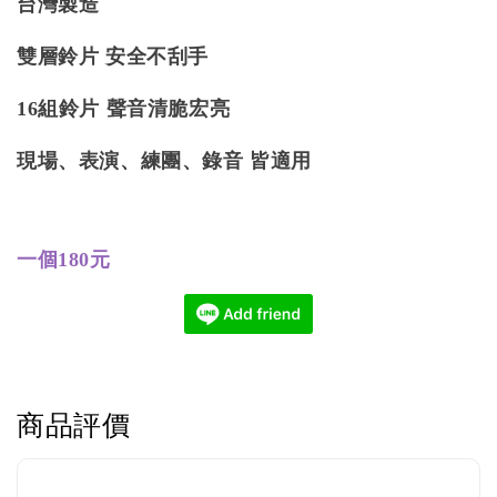
台灣製造
雙層鈴片 安全不刮手
16組鈴片 聲音清脆宏亮
現場、表演、練團、錄音 皆適用
一個180元
商品評價