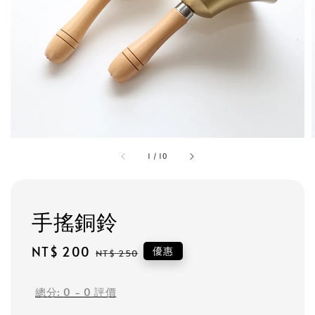
1
/
10
手搖銅鈴
Sale
NT$ 200
Regular
優惠
NT$ 250
price
price
總分:
0
-
0
評價