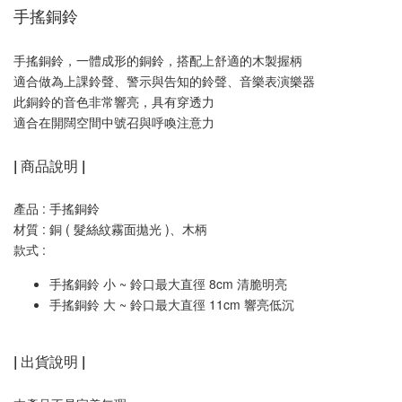
手搖銅鈴
手搖銅鈴，一體成形的銅鈴，搭配上舒適的木製握柄
適合做為上課鈴聲、警示與告知的鈴聲、音樂表演樂器
此銅鈴的音色非常響亮，具有穿透力
適合在開闊空間中號召與呼喚注意力
| 商品說明 |
產品 : 手搖銅鈴
材質 : 銅 ( 髮絲紋霧面拋光 )、木柄
款式 : 
手搖銅鈴 小 ~ 鈴口最大直徑 8cm 清脆明亮
手搖銅鈴 大 ~ 鈴口最大直徑 11cm 響亮低沉
| 出貨說明 |