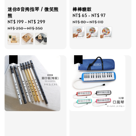
迷你8音拇指琴 / 微笑熊
棒棒糖鼓
熊
Sale
NT$ 65
-
NT$ 97
Regular
Sale
NT$ 199
-
NT$ 299
Regular
price
price
NT$ 80
-
NT$ 110
price
price
NT$ 250
-
NT$ 350
優惠
優惠