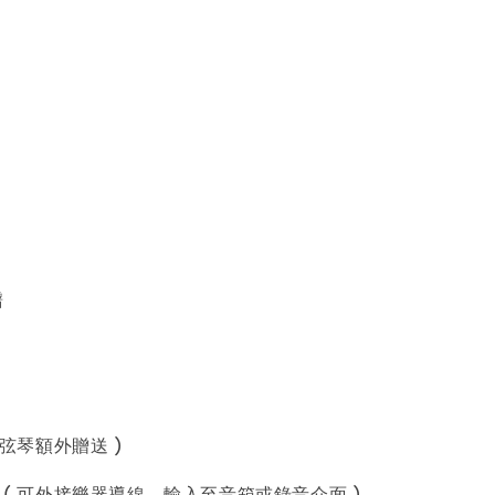
譜
( 弦琴額外贈送 )
器 ( 可外接樂器導線、輸入至音箱或錄音介面 )