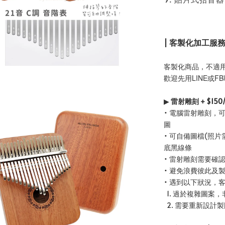
| 客製化加工服
客製化商品，不適
歡迎先用LINE或F
▶
雷射雕刻 + $150
• 電腦雷射雕刻，
圖
• 可自備圖檔(照
底黑線條
• 雷射雕刻需要確
• 避免浪費彼此及
• 遇到以下狀況，
1. 過於複雜圖案，
2. 需要重新設計