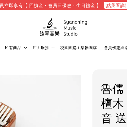
點我看詳
員立即享有【 回饋金 · 會員日優惠 · 生日禮金 】
所有商品
店面服務
校園團購 / 樂器團購
會員優惠與
魯儒 
檀木
音 