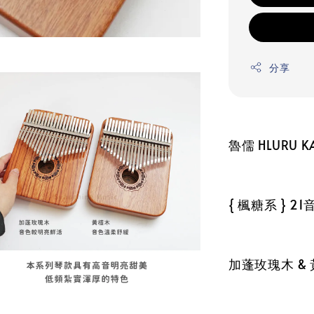
分享
魯儒 HLURU K
{ 楓糖系 } 2
加蓬玫瑰木 &