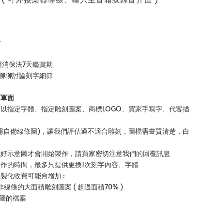
務
用消保法7天鑑賞期
B聊聊討論刻字細節
/單面
可以指定字體、指定雕刻圖案、商標LOGO、買家手寫字、代客描
片需自備線條圖)，讓我們評估適不適合雕刻，圖檔需畫質清楚，白
認好示意圖才會開始製作，請買家密切注意我們的回覆訊息
製作的時間，最多只提供更換1次刻字內容、字體
客製化收費可能會增加 :
非線條的大面積雕刻圖案 ( 超過面積70% )
製圖的檔案