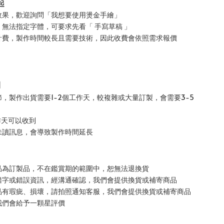
起
效果，歡迎詢問「我想要使用燙金手繪」
，無法指定字體，可要求先看「 手寫草稿 」
設計費，製作時間較長且需要技術，因此收費會依照需求報價
間
，製作出貨需要1-2個工作天，較複雜或大量訂製，會需要3-5
作天可以收到
未讀訊息，會導致製作時間延長
品為訂製品，不在鑑賞期的範圍中，恕無法退換貨
錯字或錯誤資訊，經溝通確認，我們會提供換貨或補寄商品
品有瑕疵、損壞，請拍照通知客服，我們會提供換貨或補寄商品
我們會給予一顆星評價