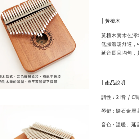
| 黃檀木
黃檀木實木色澤
低頻溫暖舒適，
延音長且均勻，
| 產品說明
調性 : 21音 / C
琴鍵 : 礦石金
音色 : 溫暖、