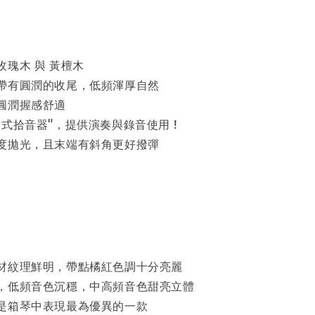
瑰木 與 黃檀木
帶有圓潤的收尾，低頻渾厚自然
圓潤握感舒適
式拾音器"，提供演奏與錄音使用 !
度拋光，且末端有斜角更好撥彈
材紋理鮮明，帶點橘紅色調十分亮麗
，低頻音色沉穩，中高頻音色甜亮立體
是箱琴中表現最為優異的一款