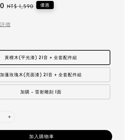
90
Regular
優惠
NT$ 1,590
price
評價
黃檀木(平光漆) 21音 + 全套配件組
加蓬玫瑰木(亮面漆) 21音 + 全套配件組
加購 - 雷射雕刻 1面
加入購物車