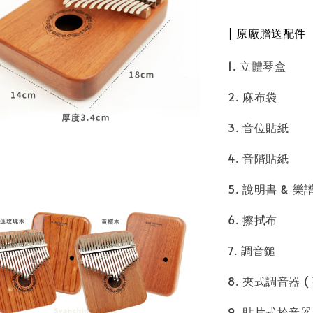
| 原廠贈送配件
1. 立體琴盒
2. 麻布袋
3. 音位貼紙
4. 音階貼紙
5. 說明書 & 樂
6. 擦拭布
7. 調音鎚
8. 夾式調音器 
9. 貼片式拾音