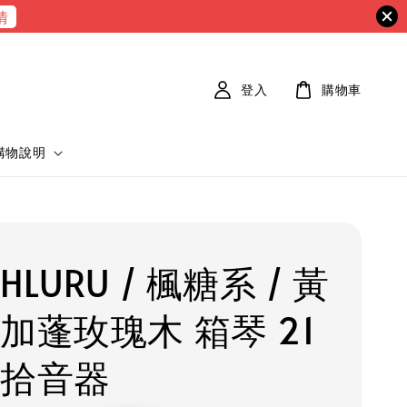
情
登入
購物車
購物說明
HLURU / 楓糖系 / 黃
 加蓬玫瑰木 箱琴 21
送拾音器