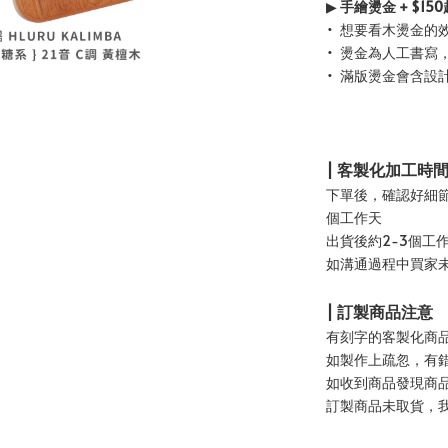
▶
手繪燙金 + $150
• 想要看木燙金的
• 燙金為人工書寫
• 滿版燙金會含
| 客製化加工時
下單後，確認好細節
個工作天
出貨後約2-3個工
如溝通過程中買家
| 訂製商品注意
有刻字的客製化商
如製作上疏忽，有
如收到商品發現商
訂製商品未取貨，