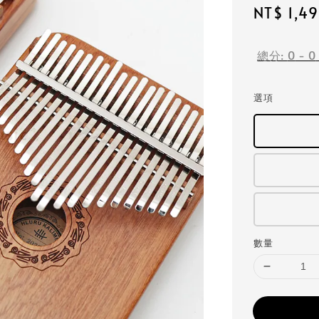
Sale
NT$ 1,4
price
總分:
0
-
0
選項
數量