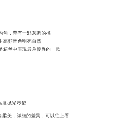
均勻，帶有一點灰調的橘
中高頻音色明亮自然
是箱琴中表現最為優異的一款
調
屬高度拋光琴鍵
延音柔美，詳細的差異，可以往上看