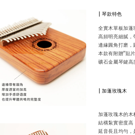
| 琴款特色
全實木單板加蓬玫
高頻明亮細膩，
邊緣圓角打磨，
本款有附贈"貼片
礦石金屬琴鍵高
| 加蓬玫瑰木
加蓬玫瑰木的木
結構紮實密度高
延音長且均勻，