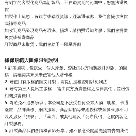
有刻字的客製化商品為訂製品，不在鑑賞期的範圍中，恕無法退換
貨
如製作上疏忽，有錯字或錯誤資訊，經溝通確認，我們會提供換貨
或補寄商品
如收到商品發現商品有瑕疵、損壞，請拍照通知客服，我們會提供
換貨或補寄商品
訂製商品未取貨，我們會給予一顆星評價
擔保規範與圖像限制說明
1. 訂製圖稿，僅接受「個人原創、委託由我方繪製設計排版」的圖
稿，請確認其來源未侵害他人著作權
2. 若使用有版權的圖文訂製，需提供授權證明以免觸法
3. 若有第三人提出主張權， 需由買方負責侵權之法律責任，並賠償
相關損害費用。
4. 為避免不必要紛爭，本公司恕不接受任何公眾人物、明星、卡通
漫畫、品牌商標、網路抓圖、商品翻拍等未經授權或圖像來源不明
以及涉及『猥褻』、『暴力』或其他違反「公序良俗」之虞內容之
訂製服務。
5. 訂製商品我們會隨機留影分享，如不願意公開請先提前告知我們