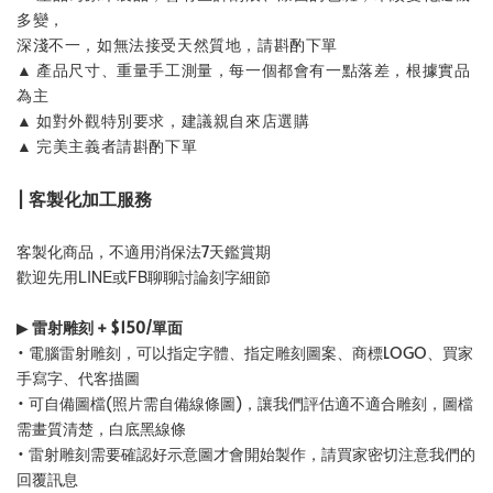
多變，
深淺不一，如無法接受天然質地，請斟酌下單
▲ 產品尺寸、重量手工測量，每一個都會有一點落差，根據實品
為主
▲ 如對外觀特別要求，建議親自來店選購
▲ 完美主義者請斟酌下單
| 客製化加工服務
客製化商品，不適用消保法7天鑑賞期
歡迎先用LINE或FB聊聊討論刻字細節
▶
雷射雕刻 + $150/單面
• 電腦雷射雕刻，可以指定字體、指定雕刻圖案、商標LOGO、買家
手寫字、代客描圖
• 可自備圖檔(照片需自備線條圖)，讓我們評估適不適合雕刻，圖檔
需畫質清楚，白底黑線條
• 雷射雕刻需要確認好示意圖才會開始製作，請買家密切注意我們的
回覆訊息