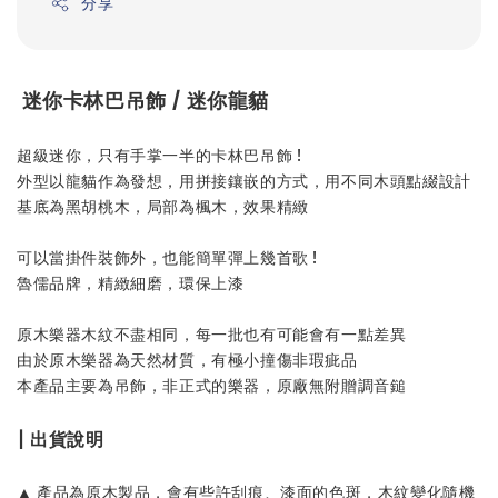
分享
迷你卡林巴吊飾 / 迷你龍貓
超級迷你，只有手掌一半的卡林巴吊飾 !
外型以龍貓作為發想，用拼接鑲嵌的方式，用不同木頭點綴設計
基底為黑胡桃木，局部為楓木，效果精緻
可以當掛件裝飾外，也能簡單彈上幾首歌 !
魯儒品牌，精緻細磨，環保上漆
原木樂器木紋不盡相同，每一批也有可能會有一點差異
由於原木樂器為天然材質，有極小撞傷非瑕疵品
本產品主要為吊飾，非正式的樂器，原廠無附贈調音鎚
| 出貨說明
▲ 產品為原木製品，會有些許刮痕、漆面的色斑，木紋變化隨機