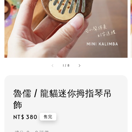
1
/
8
魯儒 / 龍貓迷你拇指琴吊
飾
Regular
NT$ 380
售完
price