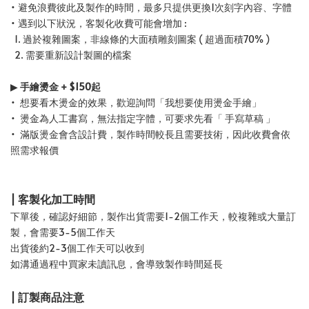
• 避免浪費彼此及製作的時間，最多只提供更換1次刻字內容、字體
• 遇到以下狀況，客製化收費可能會增加 :
1. 過於複雜圖案，非線條的大面積雕刻圖案 ( 超過面積70% )
2. 需要重新設計製圖的檔案
▶
手繪燙金 + $150起
• 想要看木燙金的效果，歡迎詢問「我想要使用燙金手繪」
• 燙金為人工書寫，無法指定字體，可要求先看「 手寫草稿 」
• 滿版燙金會含設計費，製作時間較長且需要技術，因此收費會依
照需求報價
| 客製化加工時間
下單後，確認好細節，製作出貨需要1-2個工作天，較複雜或大量訂
製，會需要3-5個工作天
出貨後約2-3個工作天可以收到
如溝通過程中買家未讀訊息，會導致製作時間延長
| 訂製商品注意