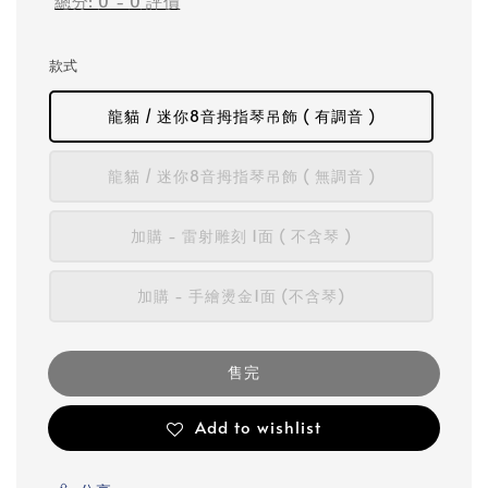
總分:
0
-
0
評價
款式
龍貓 / 迷你8音拇指琴吊飾 ( 有調音 )
龍貓 / 迷你8音拇指琴吊飾 ( 無調音 )
加購 - 雷射雕刻 1面 ( 不含琴 )
加購 - 手繪燙金1面 (不含琴)
售完
Add to wishlist