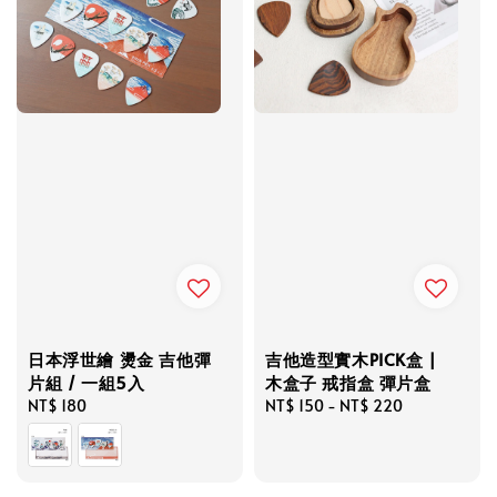
日本浮世繪 燙金 吉他彈
吉他造型實木PICK盒 |
片組 / 一組5入
木盒子 戒指盒 彈片盒
Regular
NT$ 180
Regular
NT$ 150
-
NT$ 220
price
price