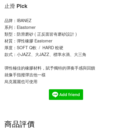
止滑 Pick
品牌：IBANEZ
系列：Elastomer 
類型：防滑磨砂 ( 正反面皆有磨砂設計 )
材質：彈性橡膠 Eastomer
厚度：SOFT Q軟  /  HARD 較硬
款式：小JAZZ、大JAZZ、標準水滴、大三角
彈性極佳的橡膠材料，賦予獨特的彈奏手感與回饋
就像手指撥彈吉他一樣
烏克麗麗也可使用
商品評價