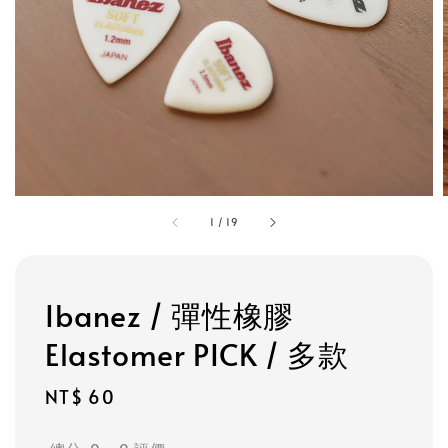
1
/
19
Ibanez / 彈性橡膠
Elastomer PICK / 多款
Regular
NT$ 60
price