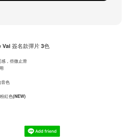
e Vai 簽名款彈片 3色
質感，些微止滑
適用
的音色
 粉紅色(NEW)