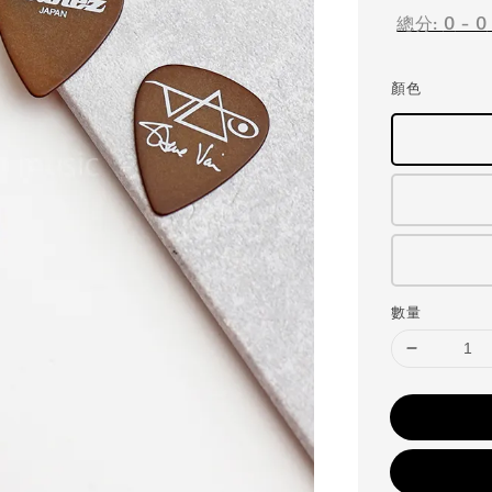
總分:
0
-
0
顏色
數量