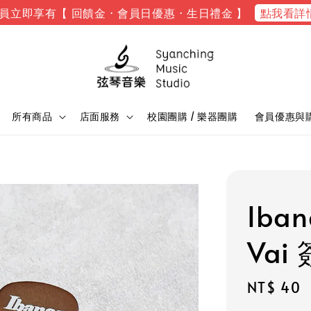
點我看詳
員立即享有【 回饋金 · 會員日優惠 · 生日禮金 】
所有商品
店面服務
校園團購 / 樂器團購
會員優惠與
Iba
Vai
Regular
NT$ 40
price