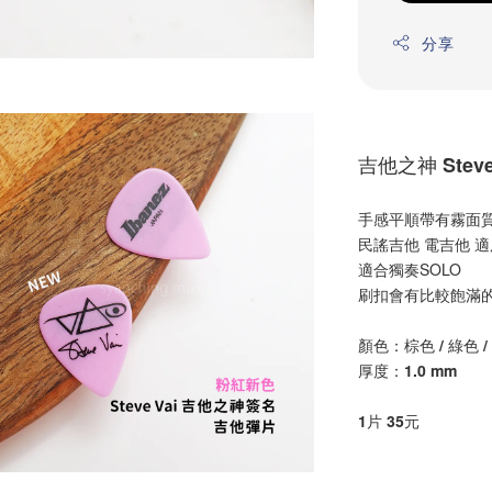
分享
吉他之神 Stev
手感平順帶有霧面
民謠吉他 電吉他 
適合獨奏SOLO
刷扣會有比較飽滿
顏色：棕色 / 綠色 /
厚度：1.0 mm
1片 35元