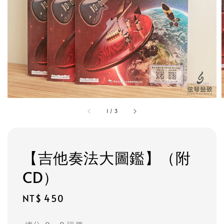
1
/
3
【吉他奏法大圖鑑】（附
CD）
Regular
NT$ 450
price