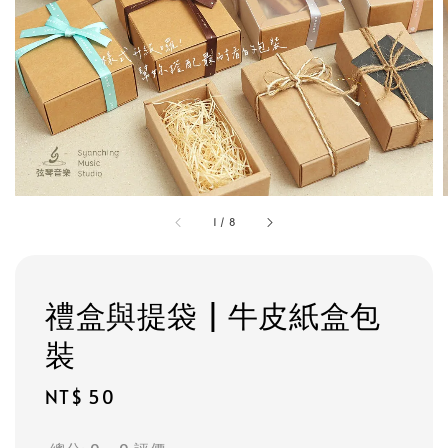
1
/
8
禮盒與提袋 | 牛皮紙盒包
裝
Regular
NT$ 50
price