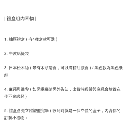
| 禮盒組內容物 |
1. 抽屜禮盒 ( 有4種盒款可選 )
2. 牛皮紙提袋
3. 日本松木絲 ( 帶有木頭清香，可以滴精油擴香 ) / 黑色款為黑色紙
絲
4. 麻繩與緞帶 ( 如需綑綁請另外告知，出貨時緞帶與麻繩會放置在
側不會綁起 )
5. 禮盒會先立體塑型完畢 ( 收到時就是一個立體的盒子，內含你的
訂製小禮物 )