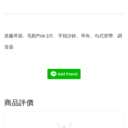
原廠琴袋、毛氈Pick 2片、手指沙鈴、琴布、勾式背帶、調
音器
商品評價