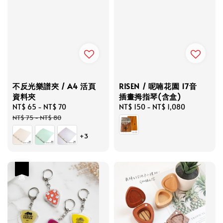
不反光樂譜夾 / A4 活頁
RISEN / 呢喃花園 17音
資料夾
插畫拇指琴(含盒)
Sale
NT$ 65
-
NT$ 70
Regular
Regular
NT$ 150
-
NT$ 1,080
price
price
price
NT$ 75
-
NT$ 80
+3
優惠