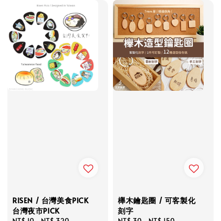
RISEN / 台灣美食PICK
櫸木鑰匙圈 / 可客製化
台灣夜市PICK
刻字
Regular
NT$ 10
-
NT$ 320
Regular
NT$ 30
-
NT$ 150