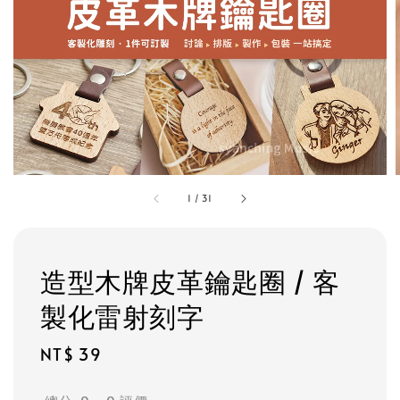
1
/
31
造型木牌皮革鑰匙圈 / 客
製化雷射刻字
Regular
NT$ 39
price