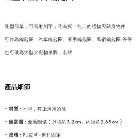
造型簡單，可雷射刻字，作為獨一無二的禮物與隨身物件
可作為鑰匙圈、汽車鑰匙圈、家用鑰匙圈、民宿鑰匙圈 等等
也可做為大型犬寵物吊牌、名牌
產品細節
• 材質
: 木牌，有上薄薄的漆
• 鑰匙圈
: 金屬圈環 ( 外徑約3.2cm、內徑約2.65cm )
• 接環
: PU皮革+鉚釘固定