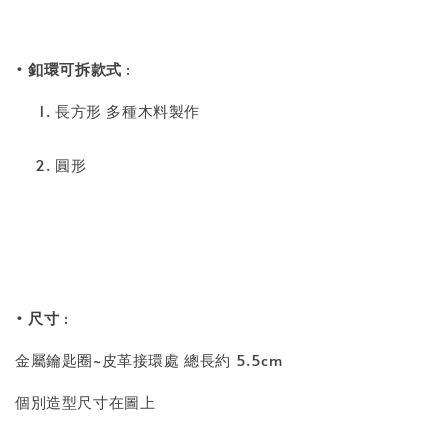
• 釦環可拆款式
:
長方形 多種木料製作
圓形
• 尺寸
:
金屬鑰匙圈~皮革接環處 總長約 5.5cm
個別造型尺寸在圖上