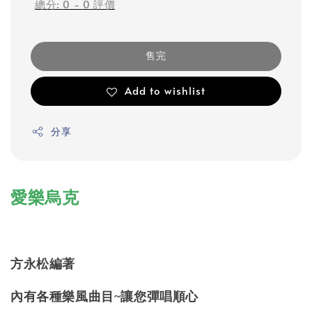
總分:
0
-
0
評價
售完
Add to wishlist
分享
愛樂烏克
方永松編著
內有各種樂風曲目~讓您彈唱順心