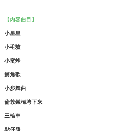
【內容曲目】
小星星
小毛驢
小蜜蜂
捕魚歌
小步舞曲
倫敦鐵橋垮下來
三輪車
點仔膠