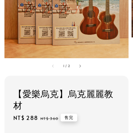
1
/
2
【愛樂烏克】烏克麗麗教
材
Sale
NT$ 288
Regular
售完
NT$ 360
price
price