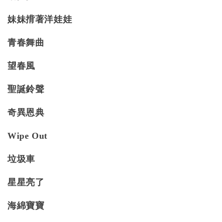
妹妹揹著洋娃娃
青春舞曲
望春風
聖誕鈴聲
奇異恩典
Wipe Out
垃圾車
星星亮了
海綿寶寶