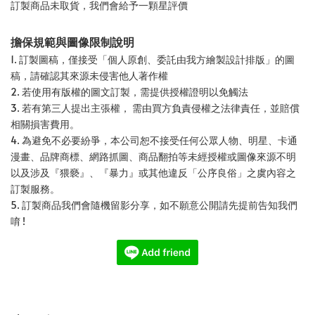
訂製商品未取貨，我們會給予一顆星評價
擔保規範與圖像限制說明
1. 訂製圖稿，僅接受「個人原創、委託由我方繪製設計排版」的圖
稿，請確認其來源未侵害他人著作權
2. 若使用有版權的圖文訂製，需提供授權證明以免觸法
3. 若有第三人提出主張權， 需由買方負責侵權之法律責任，並賠償
相關損害費用。
4. 為避免不必要紛爭，本公司恕不接受任何公眾人物、明星、卡通
漫畫、品牌商標、網路抓圖、商品翻拍等未經授權或圖像來源不明
以及涉及『猥褻』、『暴力』或其他違反「公序良俗」之虞內容之
訂製服務。
5. 訂製商品我們會隨機留影分享，如不願意公開請先提前告知我們
唷 !