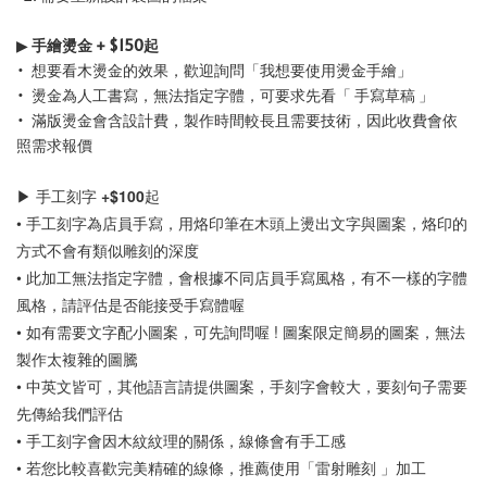
▶
手繪燙金 + $150起
• 想要看木燙金的效果，歡迎詢問「我想要使用燙金手繪」
• 燙金為人工書寫，無法指定字體，可要求先看「 手寫草稿 」
• 滿版燙金會含設計費，製作時間較長且需要技術，因此收費會依
照需求報價
▶ 手工刻字 +$100起
• 手工刻字為店員手寫，用烙印筆在木頭上燙出文字與圖案，烙印的
方式不會有類似雕刻的深度
• 此加工無法指定字體，會根據不同店員手寫風格，有不一樣的字體
風格，請評估是否能接受手寫體喔 
• 如有需要文字配小圖案，可先詢問喔 ! 圖案限定簡易的圖案，無法
製作太複雜的圖騰
• 中英文皆可，其他語言請提供圖案，手刻字會較大，要刻句子需要
先傳給我們評估
• 手工刻字會因木紋紋理的關係，線條會有手工感
• 若您比較喜歡完美精確的線條，推薦使用「雷射雕刻 」加工