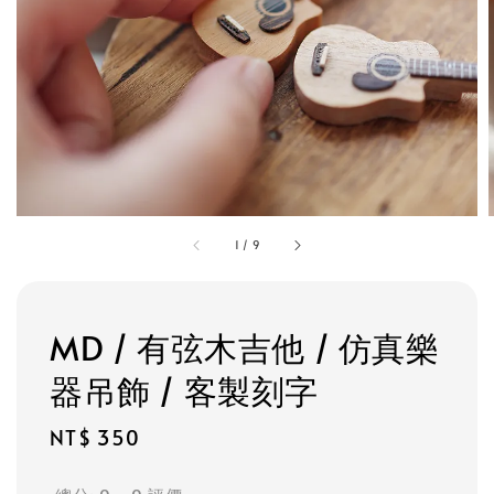
1
/
9
MD / 有弦木吉他 / 仿真樂
器吊飾 / 客製刻字
Regular
NT$ 350
price