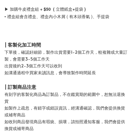
▶ 
加購牛皮禮盒組 + $50  ( 立體紙盒+提袋 )
• 禮盒組會含禮盒、禮盒內小木屑 ( 有木頭香氣 )、手提袋
| 客製化加工時間
下單後，確認好細節，製作出貨需要1-2個工作天，較複雜或大量訂
製，會需要3-5個工作天
出貨後約2-3個工作天可以收到
如溝通過程中買家未讀訊息，會導致製作時間延長
| 訂製商品注意
有刻字的客製化商品為訂製品，不在鑑賞期的範圍中，恕無法退換
貨
如製作上疏忽，有錯字或錯誤資訊，經溝通確認，我們會提供換貨
或補寄商品
如收到商品發現商品有瑕疵、損壞，請拍照通知客服，我們會提供
換貨或補寄商品