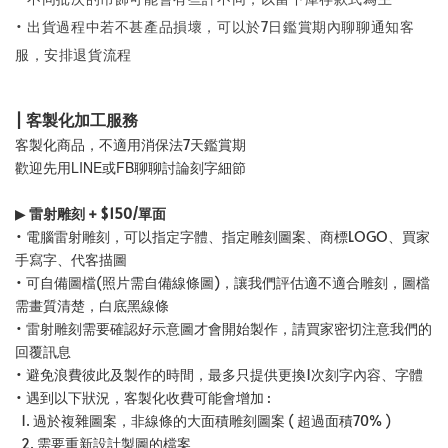
• 出貨過程中若不甚產品損壞，可以於7日鑑賞期內聊聊通知客
服，安排退貨流程
| 客製化加工服務
客製化商品，不適用消保法7天鑑賞期
歡迎先用LINE或FB聊聊討論刻字細節
▶
雷射雕刻 + $150/單面
• 電腦雷射雕刻，可以指定字體、指定雕刻圖案、商標LOGO、買家
手寫字、代客描圖
• 可自備圖檔(照片需自備線條圖)，讓我們評估適不適合雕刻，圖檔
需畫質清楚，白底黑線條
• 雷射雕刻需要確認好示意圖才會開始製作，請買家密切注意我們的
回覆訊息
• 避免浪費彼此及製作的時間，最多只提供更換1次刻字內容、字體
• 遇到以下狀況，客製化收費可能會增加 :
1. 過於複雜圖案，非線條的大面積雕刻圖案 ( 超過面積70% )
2. 需要重新設計製圖的檔案