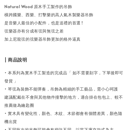
Natural Wood 原木手工製作的吊飾
橫跨國樂、西樂、打擊樂的高人氣木製樂器吊飾
是音樂人最佳的小配件，也是送禮的首選 !
弦樂器亦有分成有弦與無弦之差
加上尼龍弦的弦樂器吊飾更加的格外逼真
| 商品說明
• 本系列為實木手工製造的完成品「 如不需要刻字，下單後即可
發貨 」
• 琴弦為裝飾不能彈奏，吊飾為精細的手工藝品，需小心呵護
建議配戴在不會與其他物件撞擊的地方，適合掛在包包上、較不
推薦做為鑰匙圈
• 實木具有變化性，顏色、木紋、木節都會有個體差異，顏色隨
機出貨
• 不同批次的吊飾可能會有些許不同，以當下庫存款式為主