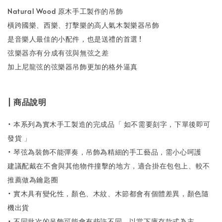
Natural Wood 原木手工製作的吊飾
橫跨國樂、西樂、打擊樂的高人氣木製樂器吊飾
是音樂人最佳的小配件，也是送禮的首選 !
弦樂器亦有分成有弦與無弦之差
加上尼龍弦的弦樂器吊飾更加的格外逼真
| 商品說明
• 本系列為實木手工製造的完成品「 如不需要刻字，下單後即可
發貨 」
• 琴弦為裝飾不能彈奏，吊飾為精細的手工藝品，需小心呵護
建議配戴在不會與其他物件撞擊的地方，適合掛在包包上、較不
推薦做為鑰匙圈
• 實木具有變化性，顏色、木紋、木節都會有個體差異，顏色隨
機出貨
• 不同批次的吊飾可能會有些許不同，以當下庫存款式為主