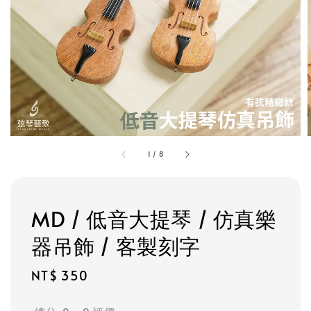
1
/
8
MD / 低音大提琴 / 仿真樂
器吊飾 / 客製刻字
Regular
NT$ 350
price