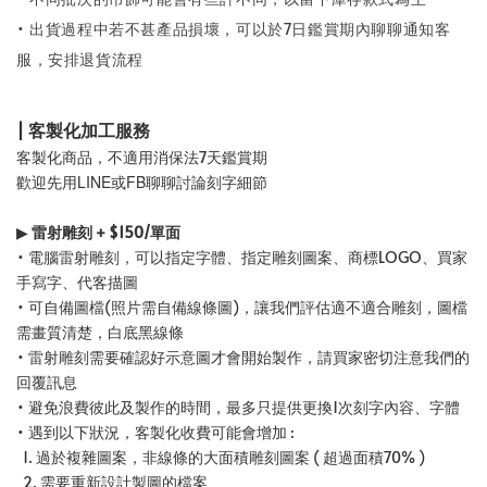
• 出貨過程中若不甚產品損壞，可以於7日鑑賞期內聊聊通知客
服，安排退貨流程
| 客製化加工服務
客製化商品，不適用消保法7天鑑賞期
歡迎先用LINE或FB聊聊討論刻字細節
▶
雷射雕刻 + $150/單面
• 電腦雷射雕刻，可以指定字體、指定雕刻圖案、商標LOGO、買家
手寫字、代客描圖
• 可自備圖檔(照片需自備線條圖)，讓我們評估適不適合雕刻，圖檔
需畫質清楚，白底黑線條
• 雷射雕刻需要確認好示意圖才會開始製作，請買家密切注意我們的
回覆訊息
• 避免浪費彼此及製作的時間，最多只提供更換1次刻字內容、字體
• 遇到以下狀況，客製化收費可能會增加 :
1. 過於複雜圖案，非線條的大面積雕刻圖案 ( 超過面積70% )
2. 需要重新設計製圖的檔案