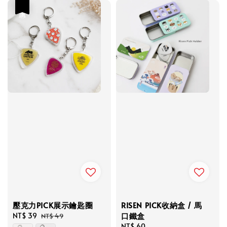
優惠
壓克力PICK展示鑰匙圈
RISEN PICK收納盒 / 馬
口鐵盒
Sale
NT$ 39
Regular
NT$ 49
price
price
Regular
NT$ 60