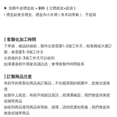
▶ 
加購牛皮禮盒組 + $50  ( 立體紙盒+提袋 )
• 禮盒組會含禮盒、禮盒內小木屑 ( 有木頭香氣 )、手提袋
| 客製化加工時間
下單後，確認好細節，製作出貨需要1-2個工作天，較複雜或大量訂
製，會需要3-5個工作天
出貨後約2-3個工作天可以收到
如溝通過程中買家未讀訊息，會導致製作時間延長
| 訂製商品注意
有刻字的客製化商品為訂製品，不在鑑賞期的範圍中，恕無法退換
貨
如製作上疏忽，有錯字或錯誤資訊，經溝通確認，我們會提供換貨
或補寄商品
如收到商品發現商品有瑕疵、損壞，請拍照通知客服，我們會提供
換貨或補寄商品