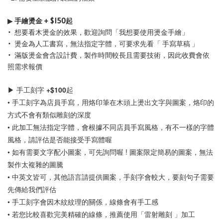
▶
手繪燙金 + $150起
• 想要看木燙金的效果，歡迎詢問「我想要使用燙金手繪」
• 燙金為人工書寫，無法指定字體，可要求先看「 手寫草稿 」
• 滿版燙金會含設計費，製作時間較長且需要技術，因此收費會依
照需求報價
▶ 手工刻字 +$100起
• 手工刻字為店員手寫，用烙印筆在木頭上燙出文字與圖案，烙印的
方式不會有類似雕刻的深度
• 此加工無法指定字體，會根據不同店員手寫風格，有不一樣的字體
風格，請評估是否能接受手寫體喔 
• 如有需要文字配小圖案，可先詢問喔 ! 圖案限定簡易的圖案，無法
製作太複雜的圖騰
• 中英文皆可，其他語言請提供圖案，手刻字會較大，要刻句子需要
先傳給我們評估
• 手工刻字會因木紋紋理的關係，線條會有手工感
• 若您比較喜歡完美精確的線條，推薦使用「雷射雕刻 」加工