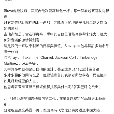
Steve曾經說過，其實吉他跟菠蘿麵包一樣，每一個看起來都長得很
像，
只有當你吃到嘴裡的那一剎那，才能真正的理解平凡與卓越之間微
妙的區別；
吉他亦如是，當在彈奏時，手中的吉他是否能為你帶來活力，強大
你對音樂的激情與創意，
這是我們一直以來製琴的目標與價值。Steve在吉他界與許多知名品
牌合作過，
包括Taylor, Takamine, Charvel, Jackson Cort , Timberidge 
Martinez ,Tokai等等，
其中許多型號都是出自他的設計，甚至還為Laney設計過音箱，
多才多藝的他同時也是一位經驗豐富的表演者與教學者，而在擁有
如此輝煌經歷的人生，
他思考著還有甚麼目標還值得挑戰與付出呢?答案已呼之欲出。
Jim則是台灣早期吉他廠的第二代，在業界以穩定的品質與工藝著
稱，
雖然現在產業榮景不再，也因為時代變化已將廠遷至中國大陸，