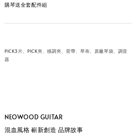
購琴送全套配件組
PICK3片、PICK夾、移調夾、背帶、琴布、原廠琴袋、調音
器
NEOWOOD GUITAR
混血風格 嶄新創造 品牌故事