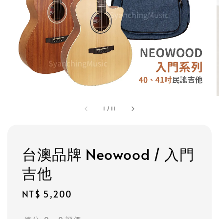
1
/
11
台澳品牌 Neowood / 入門
吉他
Regular
NT$ 5,200
price