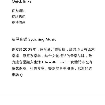
Quick links
官方網站
聯絡我們
夥伴招募
弦琴音樂 Syaching Music
創立於2009年，位於新北市板橋，經營項目有原木
樂器、療癒系樂器，結合文創禮品的音樂品牌，致
力讓音樂融入生活 Life with music ! 實體門市也有
換弦保養、租借琴室、樂器展售等服務，歡迎預約
來訪 :)