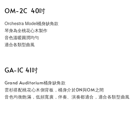
OM-2C 40吋
Orchestra Model桶身缺角款
琴身為全桃花心木製作
音色溫暖圓潤均勻
適合各類型曲風
GA-1C 41吋
Grand Auditorium桶身缺角款
雲杉搭配桃花心木側背板，桶身介於DN與OM之間
音色均衡飽滿，低頻寬廣，伴奏、演奏都適合，適合各類型曲風