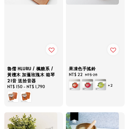
魯儒 HLURU / 楓糖系 /
果凍色手搖鈴
黃檀木 加蓬玫瑰木 箱琴
Sale
NT$ 22
Regular
NT$ 28
21音 送拾音器
price
price
+2
Regular
NT$ 150
-
NT$ 1,790
price
優惠