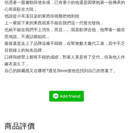
但憑著一股傻勁與使命感，已有妻小的他還是因懷抱著一份傳承的
心而長駐在大陸，
他說從小耳濡目染的東西你很難把他割捨
上一輩留下來的東西就算不能在我們這一代發光發熱，
也絕不能在我們手上消失，而且……我喜歡彈吉他，他帶著一臉笑
意地說。不過話雖如此，
最後還是走上了品牌這條不歸路，在幫無數大廠代工過，其中不乏
目前線上的知名品牌，
口碑與經營上都有不錯的成績，對家人算是有了交代，但為他人作
嫁衣裳久了，
自己的歸屬感又在哪裡?遇見Steve後他也找到自己的答案了。
商品評價