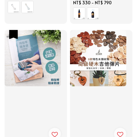
price
Regular
NT$ 330
-
NT$ 790
price
優惠