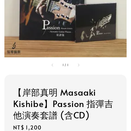
1
/
1
【岸部真明 Masaaki
Kishibe】Passion 指彈吉
他演奏套譜 (含CD)
Regular
NT$ 1,200