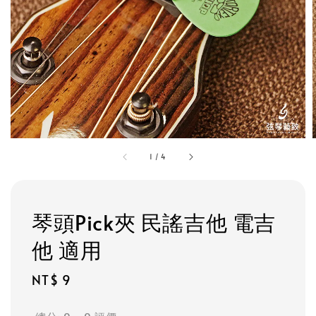
1
/
4
琴頭Pick夾 民謠吉他 電吉
他 適用
Regular
NT$ 9
price