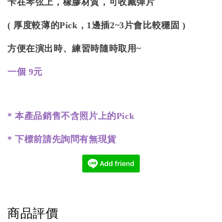
卡在琴弦上，橡膠材質，可收藏彈片
( 厚度較薄的Pick，1邊插2~3片會比較穩固 )
方便在演出時、練習時隨時取用~
一個 9元
* 本產品銷售不含照片上的Pick
* 下標前請先詢問有無現貨
商品評價