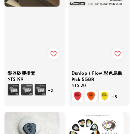
樂器矽膠指套
Dunlop / Flow 彩色烏龜
Pick 558R
Regular
NT$ 199
price
Regular
NT$ 20
+2
price
+5