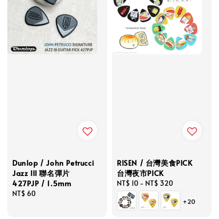
Dunlop / John Petrucci
RISEN / 台灣美食PICK
Jazz III 聯名彈片
台灣夜市PICK
427PJP / 1.5mm
Regular
NT$ 10
-
NT$ 320
Regular
NT$ 60
price
+20
price