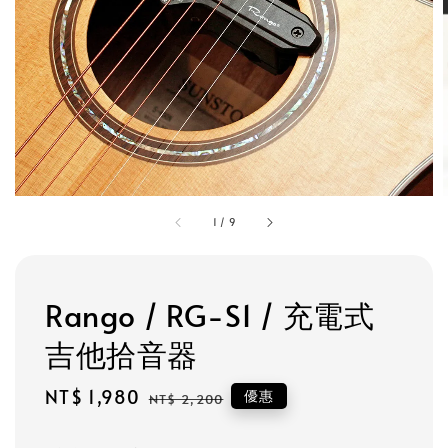
1
/
9
Rango / RG-S1 / 充電式
吉他拾音器
Sale
NT$ 1,980
Regular
優惠
NT$ 2,200
price
price