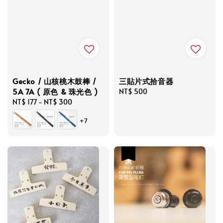
Gecko / 山核桃木鼓棒 /
三貼片式拾音器
5A 7A ( 原色 & 珠光色 )
Regular
NT$ 500
Regular
NT$ 177
-
NT$ 300
price
price
+7
優惠