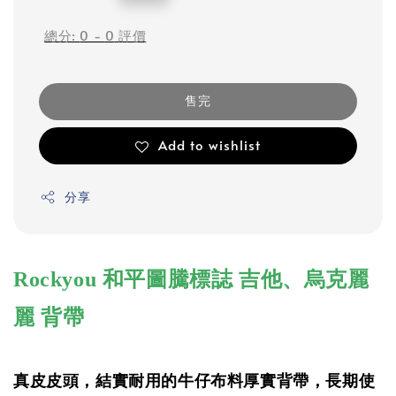
price
總分:
0
-
0
評價
售完
Add to wishlist
分享
Rockyou 和平圖騰標誌 吉他、烏克麗
麗 背帶
真皮皮頭，結實耐用的牛仔布料厚實背帶，長期使