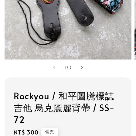
1
/
6
Rockyou / 和平圖騰標誌
吉他 烏克麗麗背帶 / SS-
72
Regular
NT$ 300
售完