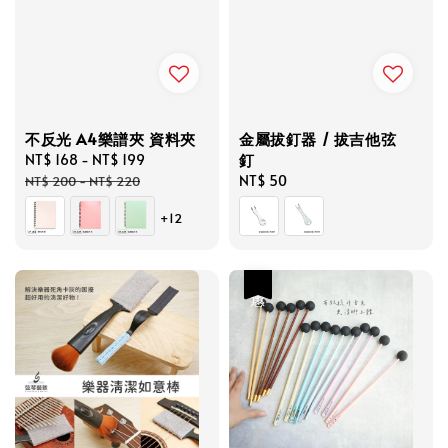
不反光 A4樂譜夾 資料夾
金屬拔釘器 / 拔吉他弦
釘
Sale
NT$ 168
-
NT$ 199
Regular
price
price
Regular
NT$ 50
NT$ 200
-
NT$ 220
price
+12
優惠