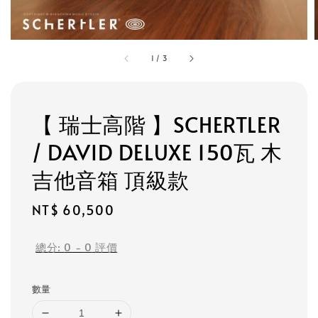
1
/
3
【 瑞士高階 】SCHERTLER
/ DAVID DELUXE 150瓦 木
吉他音箱 頂級款
Regular
NT$ 60,500
price
總分:
0
-
0
評價
數量