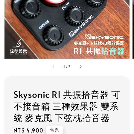
1
/
7
Skysonic R1 共振拾音器 可
不接音箱 三種效果器 雙系
統 麥克風 下弦枕拾音器
Regular
NT$ 4,900
售完